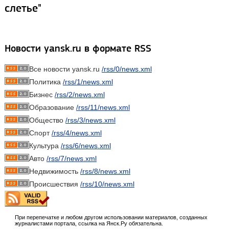
слетье"
Новости yansk.ru в формате RSS
Все новости yansk.ru
/rss/0/news.xml
Политика
/rss/1/news.xml
Бизнес
/rss/2/news.xml
Образование
/rss/11/news.xml
Общество
/rss/3/news.xml
Спорт
/rss/4/news.xml
Культура
/rss/6/news.xml
Авто
/rss/7/news.xml
Недвижимость
/rss/8/news.xml
Происшествия
/rss/10/news.xml
При перепечатке и любом другом использовании материалов, созданных
журналистами портала, ссылка на Янск.Ру обязательна.