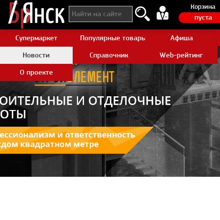
Корзина
пуста
Супермаркет
Популярные товары Aliexpress
Афиша
Новости
Справочник
Web-рейтинг
О проекте