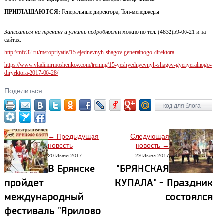
ПРИГЛАШАЮТСЯ:
Генеральные директора, Топ-менеджеры
Записаться на тренинг и узнать подробност
и можно по тел. (4832)59-06-21 и на
сайтах:
http://mfc32.ru/meropriyatie/15-ejednevnyh-shagov-generalnogo-direktora
https://www.vladimirmozhenkov.com/trening/15-yezhyednyevnyh-shagov-gyenyeralnogo-
diryektora-2017-06-28/
Поделиться:
код для блога
← Предыдущая
Следующая
новость
новость →
20 Июня 2017
29 Июня 2017
В Брянске
"БРЯНСКАЯ
пройдет
КУПАЛА" - Праздник
международный
состоялся
фестиваль "Ярилово