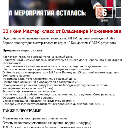
28 июня Мастер-класс от Владимира Можевникова
Ведущий бизнес-практик страны, выпкскник БИТМ, лучший менеждер Audi в
Европе проведет два мастер-класса из серии : " Как достичь СВЕРХ результата".
Программа мероприятия:
«Золотое» правило руководителя на каждый день.
Единственный и самый главный показатель в бизнесе для Генерального директора и
собственника.
Единственный и самый главный показатель в операционной деятельности.
Шесть основных задач в деятельности первого лица компании.
О чём не учат в университетах и MBA или Почему на 15 шаг необходимо выделить
50% своего времени.
«Формула Таланта»! Как применять ее каждый день.
Построение отношений руководителя с сотрудниками.
Планирование рабочего дня руководителя (обсудим форму плана, которая
«шлифовалась» на практике 10 лет).
Формула эффективного руководителя.
Что не хватает в работе руководителю по мнению сотрудников. Семь резервов.
Обсудим каждый и найдём решение.
Самоорганизация. Управление квадратом времени.
Разберём секрет результативности Генерального директора: 90-90-90-1
ТАКЖЕ В ПРОГРАММЕ:
Маленькие секреты правильного управления
Ответы на вопросы участников (за лучший вопрос – подарок)
ТОП-10 книг по лидерству в бизнесе от автора мастер-класса