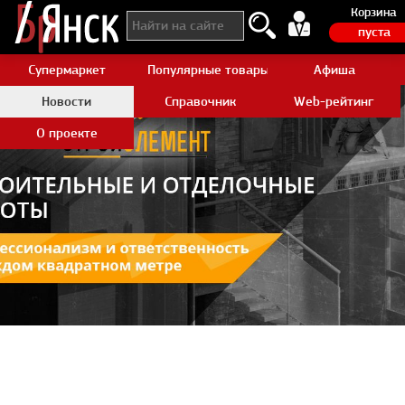
Корзина
пуста
Супермаркет
Популярные товары Aliexpress
Афиша
Новости
Справочник
Web-рейтинг
О проекте