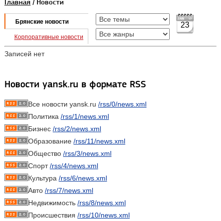
Главная
/ Новости
Брянские новости
23
Корпоративные новости
Записей нет
Новости yansk.ru в формате RSS
Все новости yansk.ru
/rss/0/news.xml
Политика
/rss/1/news.xml
Бизнес
/rss/2/news.xml
Образование
/rss/11/news.xml
Общество
/rss/3/news.xml
Спорт
/rss/4/news.xml
Культура
/rss/6/news.xml
Авто
/rss/7/news.xml
Недвижимость
/rss/8/news.xml
Происшествия
/rss/10/news.xml