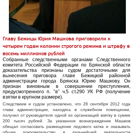
Главу Бежицы Юрия Машкова приговорили к
четырем годам колонии строгого режима и штрафу в
восемь миллионов рублей
Собранные следственными органами Следственного
комитета Российской Федерации по Брянской области
доказательства признаны судом достаточными для
вынесения приговора главе Бежицкой районной
администрации города Брянска Юрию Машкову. Он
признан виновным в совершении преступления,
предусмотренного п. "в" ч.5 ст.290 УК РФ (получение
взятки в крупном размере).
Следствием и судом установлено, что 28 сентября 2012 года
глава администрации, находясь в служебном помещении,
получил от руководителя одной из организаций взятку в сумме
200 тысяч рублей. За указанное вознаграждение Машков
обещал согласовать размещение ледового катка и оказывать
общее покровительство в дальнейшей деятельности