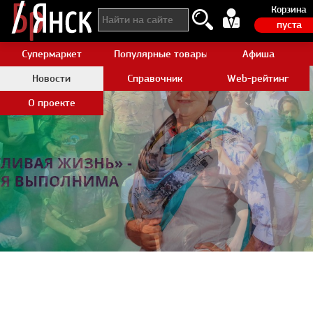
Корзина
пуста
Супермаркет
Популярные товары Aliexpress
Афиша
Новости
Справочник
Web-рейтинг
О проекте