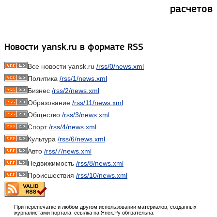
расчетов
Новости yansk.ru в формате RSS
Все новости yansk.ru
/rss/0/news.xml
Политика
/rss/1/news.xml
Бизнес
/rss/2/news.xml
Образование
/rss/11/news.xml
Общество
/rss/3/news.xml
Спорт
/rss/4/news.xml
Культура
/rss/6/news.xml
Авто
/rss/7/news.xml
Недвижимость
/rss/8/news.xml
Происшествия
/rss/10/news.xml
При перепечатке и любом другом использовании материалов, созданных
журналистами портала, ссылка на Янск.Ру обязательна.