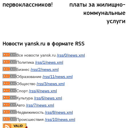
первоклассников!
платы за жилищно-
коммунальные
услуги
Новости yansk.ru в формате RSS
Все новости yansk.ru
/rss/0/news.xml
Политика
/rss/1/news.xml
Бизнес
/rss/2/news.xml
Образование
/rss/11/news.xml
Общество
/rss/3/news.xml
Спорт
/rss/4/news.xml
Культура
/rss/6/news.xml
Авто
/rss/7/news.xml
Недвижимость
/rss/8/news.xml
Происшествия
/rss/10/news.xml