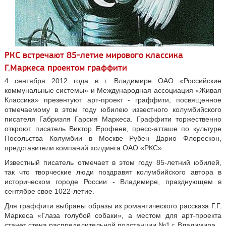
РКС встречают 85-летие мирового классика
Г.Маркеса проектом граффити
4 сентября 2012 года в г. Владимире ОАО «Российские
коммунальные системы» и Международная ассоциация «Живая
Классика» презентуют арт-проект - граффити, посвященное
отмечаемому в этом году юбилею известного колумбийского
писателя Габриэля Гарсия Маркеса. Граффити торжественно
откроют писатель Виктор Ерофеев, пресс-атташе по культуре
Посольства Колумбии в Москве Рубен Дарио Флорескон,
представители компаний холдинга ОАО «РКС».
Известный писатель отмечает в этом году 85-летний юбилей,
так что творческие люди поздравят колумбийского автора в
историческом городе России - Владимире, празднующем в
сентябре свое 1022-летие.
Для граффити выбраны образы из романтического рассказа Г.Г.
Маркеса «Глаза голубой собаки», а местом для арт-проекта
станет стена распределительной подстанции №1 г. Владимира.