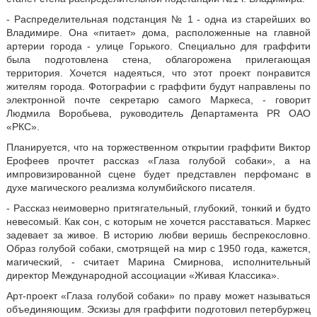
- Распределительная подстанция № 1 - одна из старейших во
Владимире. Она «питает» дома, расположенные на главной
артерии города - улице Горького. Специально для граффити
была подготовлена стена, облагорожена прилегающая
территория. Хочется надеяться, что этот проект понравится
жителям города. Фотографии с граффити будут направлены по
электронной почте секретарю самого Маркеса, - говорит
Людмила Воробьева, руководитель Департамента PR ОАО
«РКС».
Планируется, что на торжественном открытии граффити Виктор
Ерофеев прочтет рассказ «Глаза голубой собаки», а на
импровизированной сцене будет представлен перфоманс в
духе магического реализма колумбийского писателя.
- Рассказ неимоверно притягательный, глубокий, тонкий и будто
невесомый. Как сон, с которым не хочется расставаться. Маркес
задевает за живое. В историю любви веришь беспрекословно.
Образ голубой собаки, смотрящей на мир с 1950 года, кажется,
магический, - считает Марина Смирнова, исполнительный
директор Международной ассоциации «Живая Классика».
Арт-проект «Глаза голубой собаки» по праву может называться
объединяющим. Эскизы для граффити подготовил петербуржец