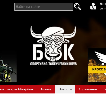
регистра
Лич
реги
ые товары Aliexpress
Афиша
Новости
Справочник