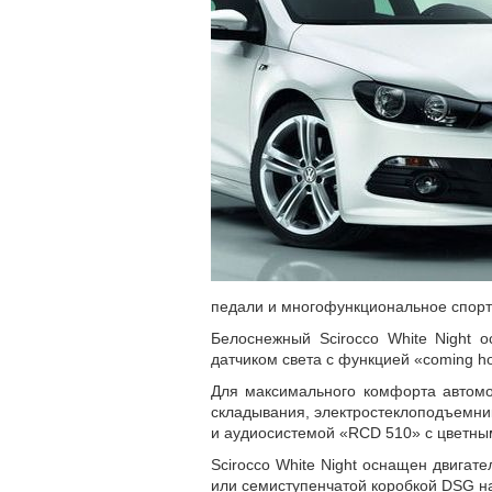
педали и многофункциональное спорт
Белоснежный Scirocco White Night 
датчиком света с функцией «coming h
Для максимального комфорта автомо
складывания, электростеклоподъемни
и аудиосистемой «RCD 510» с цветн
Scirocco White Night оснащен двигат
или семиступенчатой коробкой DSG н