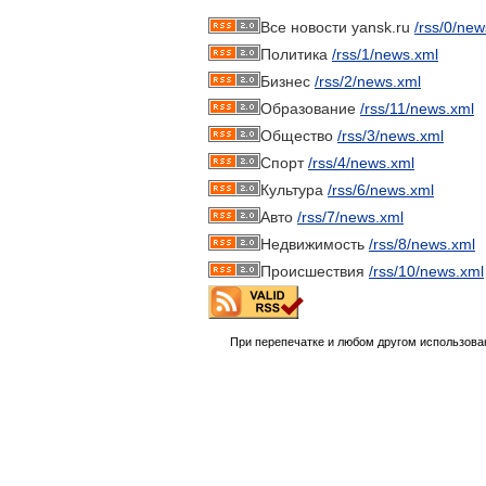
Все новости yansk.ru
/rss/0/new
Политика
/rss/1/news.xml
Бизнес
/rss/2/news.xml
Образование
/rss/11/news.xml
Общество
/rss/3/news.xml
Спорт
/rss/4/news.xml
Культура
/rss/6/news.xml
Авто
/rss/7/news.xml
Недвижимость
/rss/8/news.xml
Происшествия
/rss/10/news.xml
При перепечатке и любом другом использова