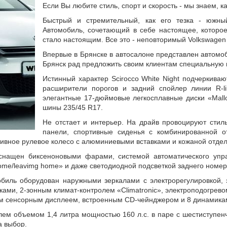
Если Вы любите стиль, спорт и скорость - мы знаем, 
Быстрый и стремительный, как его тезка - южны
Автомобиль, сочетающий в себе настоящее, которое
стало настоящим. Все это - неповторимый Volkswagen 
Впервые в Брянске в автосалоне представлен автомоб
Брянск рад предложить своим клиентам специальную в
Истинный характер Scirocco White Night подчеркива
расширители порогов и задний спойлер линии R-l
элегантные 17-дюймовые легкосплавные диски «Mallo
шины 235/45 R17.
Не отстает и интерьер. На драйв провоцируют стиль
панели, спортивные сиденья с комбинированной о
ивное рулевое колесо с алюминиевыми вставками и кожаной отдел
оснащен биксеноновыми фарами, системой автоматического управ
ome/leavimg home» и даже светодиодной подсветкой заднего номер
биль оборудован наружными зеркалами с электрорегулировкой, 
ками, 2-зонным климат-контролем «Climatronic», электроподогрев
ым сенсорным дисплеем, встроенным CD-чейнджером и 8 динамика
елем объемом 1,4 литра мощностью 160 л.с. в паре с шестиступе
а выбор.