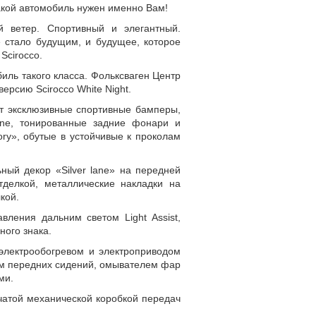
какой автомобиль нужен именно Вам!
й ветер. Спортивный и элегантный.
 стало будущим, и будущее, которое
Scirocco.
иль такого класса. Фольксваген Центр
ерсию Scirocco White Night.
ют эксклюзивные спортивные бамперы,
ine, тонированные задние фонари и
ry», обутые в устойчивые к проколам
ный декор «Silver lane» на передней
тделкой, металлические накладки на
кой.
ления дальним светом Light Assist,
ного знака.
электрообогревом и электроприводом
ом передних сидений, омывателем фар
ми.
нчатой механической коробкой передач