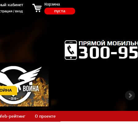
ция / вход
Корзина
ный кабинет
пуста
страция / вход
Web-рейтинг
О проекте