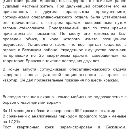
(Советский район Брянска) был задержан с поличным ранее
судимый местный житель. При дальнейшей отработке его на
причастность к другим нераскрытым преступлениям,
сотрудниками оперативно-сыскного отдела была установлена
его причастность к четырем кражам, совершенным путем
взлома стеклопакета. Подозреваемый дал по этим кражам
признательные показания. По месту его жительства был
проведен обыск, в ходе которого изъято похищенное
имущество. Установлено также, что вор прятал краденое в
гараже в Бежицком районе. Украденное имущество опознали
потерпевшие по 25 квартирным кражам, совершенным на
территории Брянска в течение последних двух лет.
В конце августа сотрудниками оперативно-сыскного отдела
задержан юноша цыганской национальности за кражи из
квартир. Он дал признательные показания по шести кражам.
Вневедомственная охрана - самое мобильное подразделение в
борьбе с квартирными ворами
За 11 месяцев в области совершенно 992 кражи из квартир.
В сравнении с аналогичным периодом прошлого года - меньше
на 17,2%.
Рост квартирных краж зарегистрирован в Бежицком,