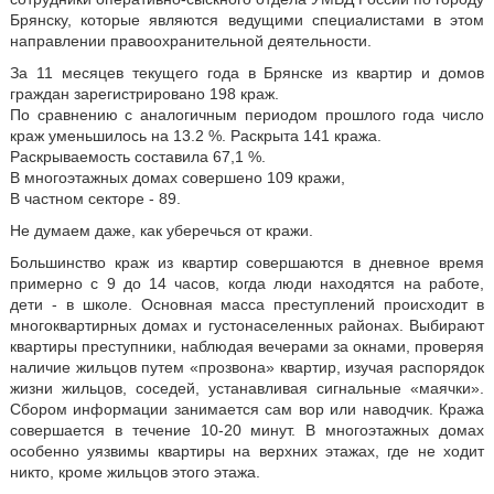
Брянску, которые являются ведущими специалистами в этом
направлении правоохранительной деятельности.
За 11 месяцев текущего года в Брянске из квартир и домов
граждан зарегистрировано 198 краж.
По сравнению с аналогичным периодом прошлого года число
краж уменьшилось на 13.2 %. Раскрыта 141 кража.
Раскрываемость составила 67,1 %.
В многоэтажных домах совершено 109 кражи,
В частном секторе - 89.
Не думаем даже, как уберечься от кражи.
Большинство краж из квартир совершаются в дневное время
примерно с 9 до 14 часов, когда люди находятся на работе,
дети - в школе. Основная масса преступлений происходит в
многоквартирных домах и густонаселенных районах. Выбирают
квартиры преступники, наблюдая вечерами за окнами, проверяя
наличие жильцов путем «прозвона» квартир, изучая распорядок
жизни жильцов, соседей, устанавливая сигнальные «маячки».
Сбором информации занимается сам вор или наводчик. Кража
совершается в течение 10-20 минут. В многоэтажных домах
особенно уязвимы квартиры на верхних этажах, где не ходит
никто, кроме жильцов этого этажа.