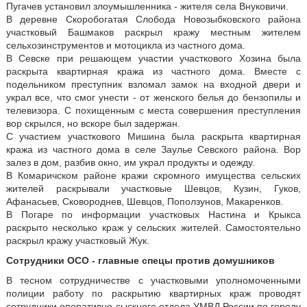
Пугачев установил злоумышленника - жителя села Внуковичи.
В деревне Скоробогатая Слобода Новозыбковского района
участковый Башмаков раскрыл кражу местным жителем
сельхозинструментов и мотоцикла из частного дома.
В Севске при решающем участии участкового Хозина была
раскрыта квартирная кража из частного дома. Вместе с
подельником преступник взломал замок на входной двери и
украл все, что смог унести - от женского белья до бензопилы и
телевизора. С похищенным с места совершения преступления
вор скрылся, но вскоре был задержан.
С участием участкового Мишина была раскрыта квартирная
кража из частного дома в селе Заулье Севского района. Вор
залез в дом, разбив окно, им украл продукты и одежду.
В Комаричском районе кражи скромного имущества сельских
жителей раскрывали участковые Шевцов, Кузин, Гуков,
Афанасьев, Сковороднев, Шевцов, Поползунов, Макаренков.
В Погаре по информации участковых Настина и Крыкса
раскрыто несколько краж у сельских жителей. Самостоятельно
раскрыл кражу участковый Жук.
Сотрудники ОСО - главные спецы против домушников
В тесном сотрудничестве с участковыми уполномоченными
полиции работу по раскрытию квартирных краж проводят
сотрудники оперативно-сыскного отдела УМВД России по городу