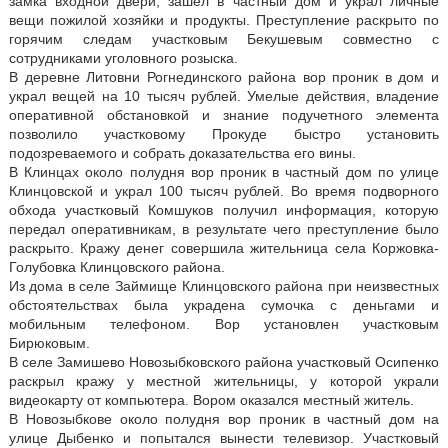
замка входной двери, зашел в частный дом и украл личные
вещи пожилой хозяйки и продукты. Преступление раскрыто по
горячим следам участковым Бекушевым совместно с
сотрудниками уголовного розыска.
В деревне Литовни Рогнединского района вор проник в дом и
украл вещей на 10 тысяч рублей. Умелые действия, владение
оперативной обстановкой и знание подучетного элемента
позволило участковому Прокуде быстро установить
подозреваемого и собрать доказательства его вины.
В Клинцах около полудня вор проник в частный дом по улице
Клинцовской и украл 100 тысяч рублей. Во время подворного
обхода участковый Комшуков получил информация, которую
передал оперативникам, в результате чего преступление было
раскрыто. Кражу денег совершила жительница села Коржовка-
Голубовка Клинцовского района.
Из дома в селе Займище Клинцовского района при неизвестных
обстоятельствах была украдена сумочка с деньгами и
мобильным телефоном. Вор установлен участковым
Бирюковым.
В селе Замишево Новозыбковского района участковый Осипенко
раскрыл кражу у местной жительницы, у которой украли
видеокарту от компьютера. Вором оказался местный житель.
В Новозыбкове около полудня вор проник в частный дом на
улице Дыбенко и попытался вынести телевизор. Участковый