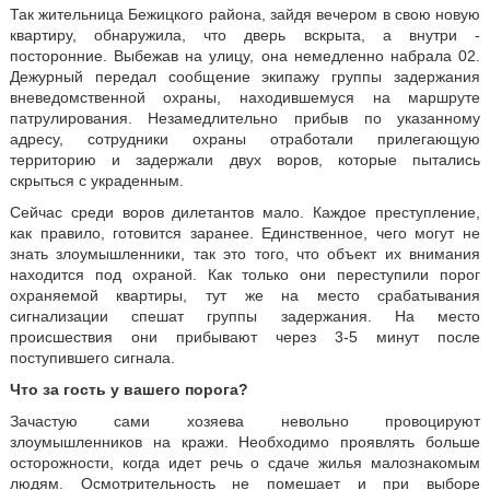
Так жительница Бежицкого района, зайдя вечером в свою новую
квартиру, обнаружила, что дверь вскрыта, а внутри -
посторонние. Выбежав на улицу, она немедленно набрала 02.
Дежурный передал сообщение экипажу группы задержания
вневедомственной охраны, находившемуся на маршруте
патрулирования. Незамедлительно прибыв по указанному
адресу, сотрудники охраны отработали прилегающую
территорию и задержали двух воров, которые пытались
скрыться с украденным.
Сейчас среди воров дилетантов мало. Каждое преступление,
как правило, готовится заранее. Единственное, чего могут не
знать злоумышленники, так это того, что объект их внимания
находится под охраной. Как только они переступили порог
охраняемой квартиры, тут же на место срабатывания
сигнализации спешат группы задержания. На место
происшествия они прибывают через 3-5 минут после
поступившего сигнала.
Что за гость у вашего порога?
Зачастую сами хозяева невольно провоцируют
злоумышленников на кражи. Необходимо проявлять больше
осторожности, когда идет речь о сдаче жилья малознакомым
людям. Осмотрительность не помешает и при выборе