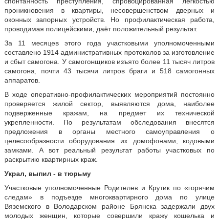
спонтанность преступления, спровоцированная легкостью
проникновения в квартиры, несовершенством дверных и
оконных запорных устройств. Но профилактическая работа,
проводимая полицейскими, даёт положительный результат.
За 11 месяцев этого года участковыми уполномоченными
составлено 1914 административных протоколов за изготовление
и сбыт самогона. У самогонщиков изъято более 11 тысяч литров
самогона, почти 43 тысячи литров браги и 518 самогонных
аппаратов.
В ходе оперативно-профилактических мероприятий постоянно
проверяется жилой сектор, выявляются дома, наиболее
подверженные кражам, на предмет их технической
укрепленности. По результатам обследования внесятся
предложения в органы местного самоуправления о
целесообразности оборудования их домофонами, кодовыми
замками. А вот реальный результат работы участковых по
раскрытию квартирных краж.
Украл, выпил - в тюрьму
Участковые уполномоченные Родителев и Крутик по «горячим
следам» в подъезде многоквартирного дома по улице
Вяземского в Володарском районе Брянска задержали двух
молодых женщин, которые совершили кражу кошелька и