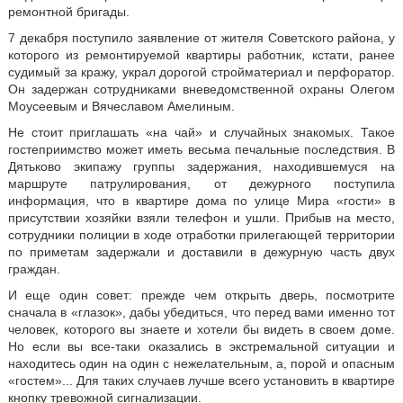
ремонтной бригады.
7 декабря поступило заявление от жителя Советского района, у
которого из ремонтируемой квартиры работник, кстати, ранее
судимый за кражу, украл дорогой стройматериал и перфоратор.
Он задержан сотрудниками вневедомственной охраны Олегом
Моусеевым и Вячеславом Амелиным.
Не стоит приглашать «на чай» и случайных знакомых. Такое
гостеприимство может иметь весьма печальные последствия. В
Дятьково экипажу группы задержания, находившемуся на
маршруте патрулирования, от дежурного поступила
информация, что в квартире дома по улице Мира «гости» в
присутствии хозяйки взяли телефон и ушли. Прибыв на место,
сотрудники полиции в ходе отработки прилегающей территории
по приметам задержали и доставили в дежурную часть двух
граждан.
И еще один совет: прежде чем открыть дверь, посмотрите
сначала в «глазок», дабы убедиться, что перед вами именно тот
человек, которого вы знаете и хотели бы видеть в своем доме.
Но если вы все-таки оказались в экстремальной ситуации и
находитесь один на один с нежелательным, а, порой и опасным
«гостем»... Для таких случаев лучше всего установить в квартире
кнопку тревожной сигнализации.