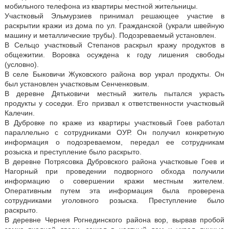
мобильного телефона из квартиры местной жительницы.
Участковый Эльмурзиев принимал решающее участие в
раскрытии кражи из дома по ул. Гражданской (украли швейную
машину и металлические трубы). Подозреваемый установлен.
В Сельцо участковый Степанов раскрыл кражу продуктов в
общежитии. Воровка осуждена к году лишения свободы
(условно).
В селе Быковичи Жуковского района вор украл продукты. Он
был установлен участковым Сенченковым.
В деревне Дятьковичи местный житель пытался украсть
продукты у соседки. Его призвал к ответственности участковый
Калечин.
В Дубровке по краже из квартиры участковый Гоев работал
параллельно с сотрудниками ОУР. Он получил конкретную
информация о подозреваемом, передал ее сотрудникам
розыска и преступление было раскрыто.
В деревне Потрясовка Дубровского района участковые Гоев и
Нагорный при проведении подворного обхода получили
информацию о совершении кражи местным жителем.
Оперативным путем эта информация была проверена
сотрудниками уголовного розыска. Преступление было
раскрыто.
В деревне Чернея Рогнединского района вор, вырвав пробой