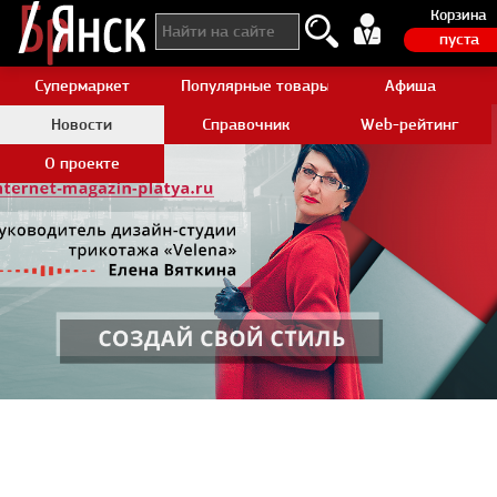
Корзина
пуста
Супермаркет
Популярные товары Aliexpress
Афиша
Новости
Справочник
Web-рейтинг
О проекте