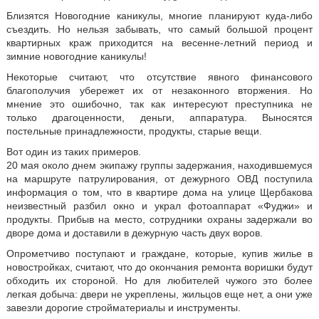
Близятся Новогодние каникулы, многие планируют куда-либо
съездить. Но нельзя забывать, что самый большой процент
квартирных краж приходится на весенне-летний период и
зимние новогодние каникулы!
Некоторые считают, что отсутствие явного финансового
благополучия убережет их от незаконного вторжения. Но
мнение это ошибочно, так как интересуют преступника не
только драгоценности, деньги, аппаратура. Выносятся
постельные принадлежности, продукты, старые вещи.
Вот один из таких примеров.
20 мая около днем экипажу группы задержания, находившемуся
на маршруте патрулирования, от дежурного ОВД поступила
информация о том, что в квартире дома на улице Щербакова
неизвестный разбил окно и украл фотоаппарат «Фуджи» и
продукты. Прибыв на место, сотрудники охраны задержали во
дворе дома и доставили в дежурную часть двух воров.
Опрометчиво поступают и граждане, которые, купив жилье в
новостройках, считают, что до окончания ремонта воришки будут
обходить их стороной. Но для любителей чужого это более
легкая добыча: двери не укреплены, жильцов еще нет, а они уже
завезли дорогие стройматериалы и инструменты.