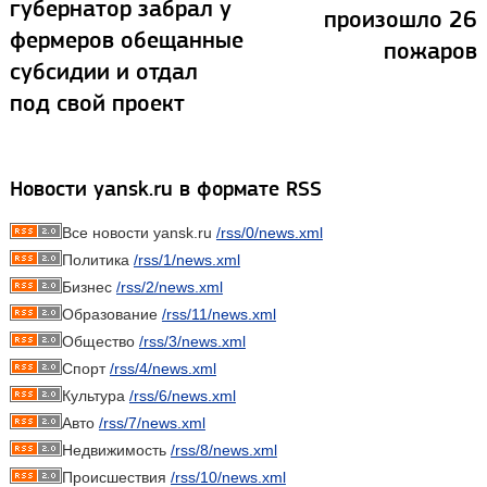
губернатор забрал у
произошло 26
фермеров обещанные
пожаров
субсидии и отдал
под свой проект
Новости yansk.ru в формате RSS
Все новости yansk.ru
/rss/0/news.xml
Политика
/rss/1/news.xml
Бизнес
/rss/2/news.xml
Образование
/rss/11/news.xml
Общество
/rss/3/news.xml
Спорт
/rss/4/news.xml
Культура
/rss/6/news.xml
Авто
/rss/7/news.xml
Недвижимость
/rss/8/news.xml
Происшествия
/rss/10/news.xml