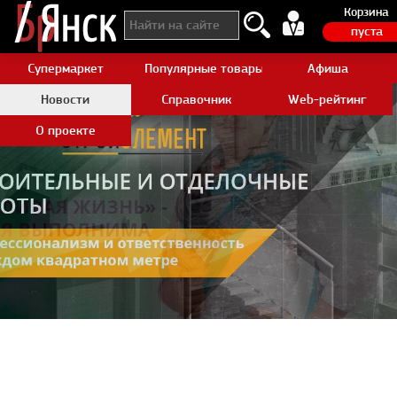
Корзина
пуста
Супермаркет
Популярные товары Aliexpress
Афиша
Новости
Справочник
Web-рейтинг
О проекте