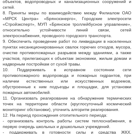
объектов, водопроводных и канализационных сооружений и
сетей.
8. Приняты меры по взаимодействию между Филиалом ОАО
«МРСК Центра» «Брянскэнерго», Городские электросети
«Стройэксперт», МУП «Брянское троллейбусное управление»,
относительно устойчивости линий связи, сетей
электроснабжения, проводного городского транспорта.
9. Обеспечить проведение работ по ликвидации в населенных
пунктах несанкционированных свалок горючих отходов, мусора,
очистке противопожарных разрывов между зданиями, а также
участков, прилегающих к объектам экономики, жилым домам и
надворным постройкам от сухой травы.
10. Поддерживать в исправном состоянии сети
противопожарного водопровода и пожарных гидрантов, при
наличии естественных или искусственных водоемов,
обустроенные к ним подъезды и площадки, для установки
пожарных автомобилей.
11. Организовать реагирование на обнаружение термических
точек на территории области (круглосуточный космический
мониторинг обстановки), уточнить алгоритм реагирования.
12. На период прохождения отопительного периода:
- организовать контроль работы систем теплоснабжения, в
первую очередь школьных и дошкольных учреждений.
- поддерживать в готовности силы и средства ЖКХ,