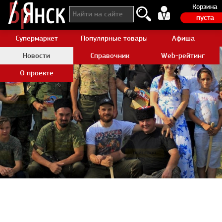
Корзина
пуста
Супермаркет
Популярные товары Aliexpress
Афиша
Новости
Справочник
Web-рейтинг
О проекте