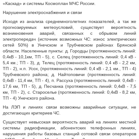
«Каскад» и системы Космоплан МЧС России.
Нарушение электроснабжения и связи
Исходя из анализа среднемноголетних показателей, а так же
прогнозируемых метеоусловий, существует вероятность
возникновения аварий, связанных с обрывом линий
электропередач (источник возможных ЧС: износ электрических
сетей 50%) в Унечском и Трубчевском районах Брянской
области. Населенные пункты: д. Городцы (протяженность линий:
0,4кВ - 10,1км, ТП - 5), с. Селец (протяженность линий: 0,4 кВ -
5,4 км.; ТП - 3), д. Телец (протяженность линий: 0,4 кВ - 2,2 км,
ТП - 2), н.п. Усох, (протяженность линий: 0,4 кВ - 2,1 км., ТП - 4)
Трубчевского района; д. Найтоповичи (протяженность линий:
0,4кВ - 11,4 км, ТП - 4), п. Рассуха (протяженность линий: 0,4кВ -
17,6 км, ТП - 5), д. Песчанка (протяженность линий: 0,4кВ - 7,5
км, ТП - 2), с. Староселье (протяженность линий: 0,4кВ - 8,2 км,
ТП - 4) Унечского района.
На ЛЭП и линиях связи возможны аварийные ситуации, не
достигающих критериев ЧС.
Существует невысокая вероятность аварий на линиях местной
системы радиофикации, абонентских телефонных линиях,
нарушения работы базовых станций сотовой связи операторов