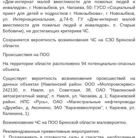
«Дом-интернат малой вместимости для пожилых людей и
инвалидов», г. Новозыбков, ул. Чапаева, 50; ГУСО «Социальный
приют для детей и подростков г. Новозыбкова», г. Новозыбков,
ул. Интернациональная, д.74-б; ГУ «Дом-интернат малой
вместимости для пожилых людей и инвалидов», п. Старые
Бобовичи), не достигающих критериев ЧС.
Сохраняется вероятность возникновения ЧС на СЗО Брянской
области.
Происшествия на ПОО
На территории области расположено 94 потенциально-опасных
объекта.
Существует вероятность возникновения происшествий на
данных объектах (Навлинский район: ООО «Молпромсервис»
242130, п. Навля, ул. Советская, 38, ОАО "Навлинский
автоагрегатный завод", п. Навля, ул. Чапаева, д. 1; Карачевский
район: НПС «Русь», ОАО «Магистральные нефтепроводы
«Дружба», д. Аксинино, ЗАО "Карачевмолпром", г. Карачев, ул.
Калинина, 1).
Возникновение ЧС на ПОО Брянской области маловероятно.
Рекомендованные превентивные мероприятия:
1. Поддерживать в готовности силы и средства, необходимые