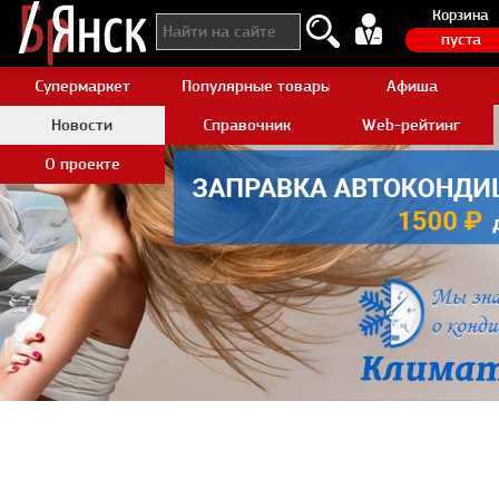
Корзина
пуста
Супермаркет
Популярные товары Aliexpress
Афиша
Новости
Справочник
Web-рейтинг
О проекте