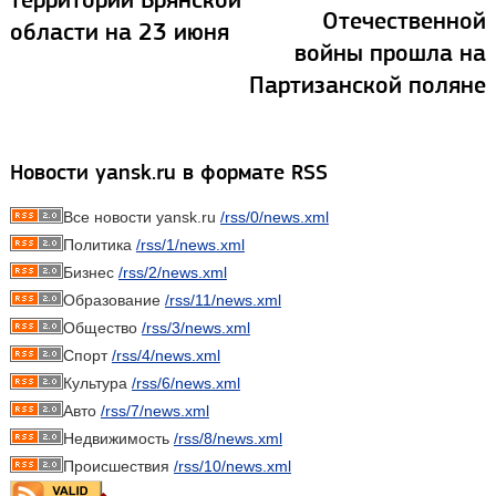
Отечественной
области на 23 июня
войны прошла на
Партизанской поляне
Новости yansk.ru в формате RSS
Все новости yansk.ru
/rss/0/news.xml
Политика
/rss/1/news.xml
Бизнес
/rss/2/news.xml
Образование
/rss/11/news.xml
Общество
/rss/3/news.xml
Спорт
/rss/4/news.xml
Культура
/rss/6/news.xml
Авто
/rss/7/news.xml
Недвижимость
/rss/8/news.xml
Происшествия
/rss/10/news.xml