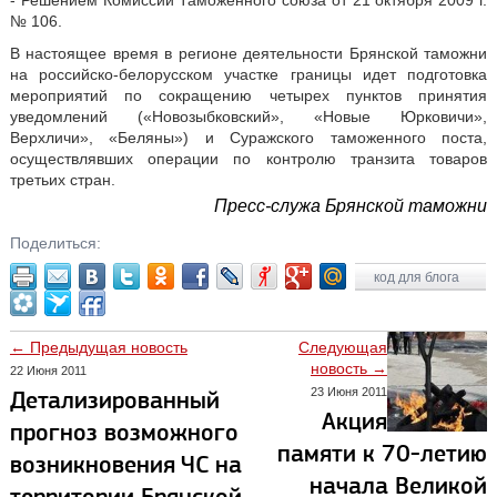
- Решением Комиссии Таможенного союза от 21 октября 2009 г.
№ 106.
В настоящее время в регионе деятельности Брянской таможни
на российско-белорусском участке границы идет подготовка
мероприятий по сокращению четырех пунктов принятия
уведомлений («Новозыбковский», «Новые Юрковичи»,
Верхличи», «Беляны») и Суражского таможенного поста,
осуществлявших операции по контролю транзита товаров
третьих стран.
Пресс-служа Брянской таможни
Поделиться:
код для блога
← Предыдущая новость
Следующая
новость →
22 Июня 2011
23 Июня 2011
Детализированный
Акция
прогноз возможного
памяти к 70-летию
возникновения ЧС на
начала Великой
территории Брянской