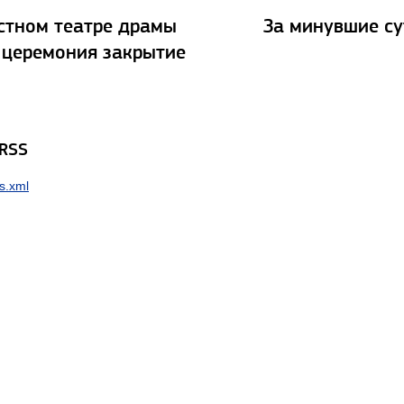
стном театре драмы
За минувшие су
 церемония закрытие
 RSS
s.xml