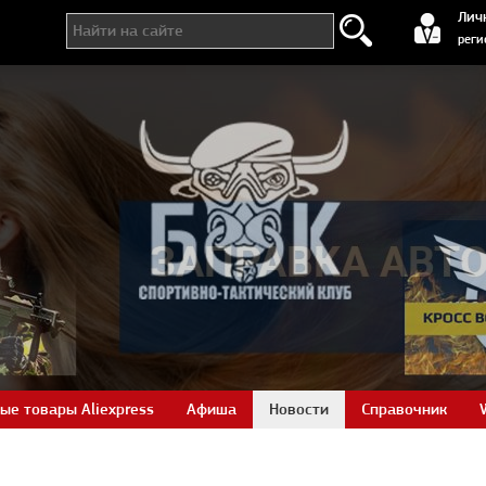
регистра
Лич
реги
ые товары Aliexpress
Афиша
Новости
Справочник