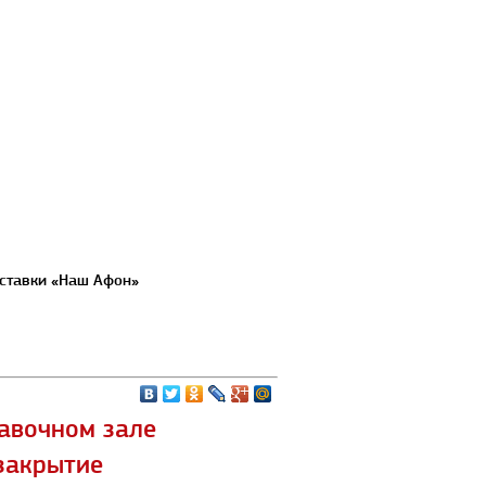
ыставки «Наш Афон»
авочном зале
закрытие