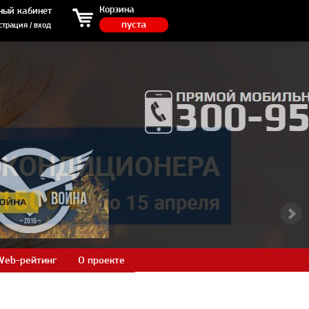
ция / вход
Корзина
ный кабинет
пуста
страция / вход
Web-рейтинг
О проекте