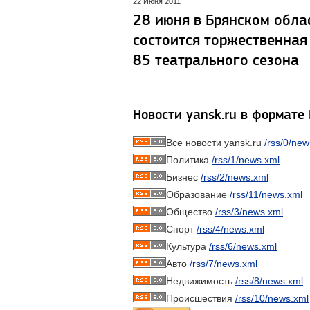
22 Июня 2011
28 июня в Брянском обла
состоится торжественная
85 театрального сезона
Новости yansk.ru в формате
Все новости yansk.ru
/rss/0/new
Политика
/rss/1/news.xml
Бизнес
/rss/2/news.xml
Образование
/rss/11/news.xml
Общество
/rss/3/news.xml
Спорт
/rss/4/news.xml
Культура
/rss/6/news.xml
Авто
/rss/7/news.xml
Недвижимость
/rss/8/news.xml
Происшествия
/rss/10/news.xml