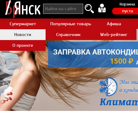
Корзина
пуста
Супермаркет
Популярные товары Aliexpress
Афиша
Новости
Справочник
Web-рейтинг
О проекте