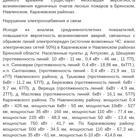
данного времени. Существует небольшая вероятность
возникновения единичных очагов лесных пожаров в Брянском,
Навлинском, Карачевском районах.
Нарушение электроснабжения и связи
Исходя из анализа среднемноголетних показателей,
повышается вероятность возникновения аварий, связанных с
обрывом линий электропередач (источник возможных ЧС: износ
электрических сетей 50%) в Карачевском и Навлинском районах
Брянской области. Населенные пункты: д. Алтухово, д. Шешуево
(протяженность линий: 10 кВт - 11 км., 0,4 кВт - 46 км.; 11 ТП),
н.п. Синезерки (протяженность линий: 0,4 кВт - 18,86 км., 6кТП ),
н.п. Салтановка, (протяженность линий - 0,4 кВт - 21,9 км., 11
кТП) Навлинского района; д. Трыковка (протяженность линий:
6кВт - 11,2 км, 5ТП), д. Березовка (протяженность линий: 6кВт -
9,7 км, 6ТП), д. Вереща (протяженность линий: 6кВт - 4,9 км,
2ТП), д. Масловка (протяженность линий: 6кВт - 16,1 км, 5ТП)
Карачевского района. По Навлинскому району: мощностью 0,4
кВт - 426 км, мощностью 6кВт - 50 км, мощностью 10кВт - 527
км, мощностью 35 кВт - 160 км., мощностью 110 кВт - 77,4 км.,
мощностью 220 кВт - 48,3 км., мощностью 50 кВт - 13,4 км,
мощностью 750 кВт - 41,7 км. По Карачевскому району:
мощностью 500 кВт - 34,5 км, мощностью 110 кВт - 67,3 км.,
мощностью 35 кВт - 61 км., мощностью 6-10 кВт - 414,6 км.