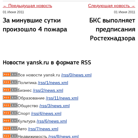
← Предыдущая новость
Следующая новость →
01 Июня 2011
01 Июня 2011
За минувшие сутки
БКС выполняет
произошло 4 пожара
предписания
Ростехнадзора
Новости yansk.ru в формате RSS
Все новости yansk.ru
/rss/0/news.xml
Политика
/rss/1/news.xml
Бизнес
/rss/2/news.xml
Образование
/rss/11/news.xml
Общество
/rss/3/news.xml
Спорт
/rss/4/news.xml
Культура
/rss/6/news.xml
Авто
/rss/7/news.xml
Недвижимость
/rss/8/news.xml