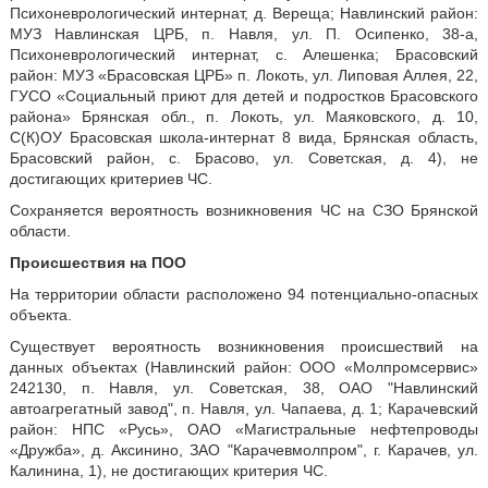
Психоневрологический интернат, д. Вереща; Навлинский район:
МУЗ Навлинская ЦРБ, п. Навля, ул. П. Осипенко, 38-а,
Психоневрологический интернат, с. Алешенка; Брасовский
район: МУЗ «Брасовская ЦРБ» п. Локоть, ул. Липовая Аллея, 22,
ГУСО «Социальный приют для детей и подростков Брасовского
района» Брянская обл., п. Локоть, ул. Маяковского, д. 10,
С(К)ОУ Брасовская школа-интернат 8 вида, Брянская область,
Брасовский район, с. Брасово, ул. Советская, д. 4), не
достигающих критериев ЧС.
Сохраняется вероятность возникновения ЧС на СЗО Брянской
области.
Происшествия на ПОО
На территории области расположено 94 потенциально-опасных
объекта.
Существует вероятность возникновения происшествий на
данных объектах (Навлинский район: ООО «Молпромсервис»
242130, п. Навля, ул. Советская, 38, ОАО "Навлинский
автоагрегатный завод", п. Навля, ул. Чапаева, д. 1; Карачевский
район: НПС «Русь», ОАО «Магистральные нефтепроводы
«Дружба», д. Аксинино, ЗАО "Карачевмолпром", г. Карачев, ул.
Калинина, 1), не достигающих критерия ЧС.