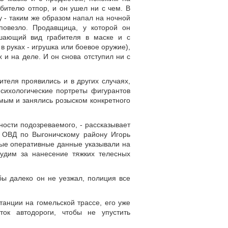
абителю отпор, и он ушел ни с чем. В
у - таким же образом напал на ночной
повезло. Продавщица, у которой он
ашающий вид грабителя в маске и с
 в руках - игрушка или боевое оружие),
 и на деле. И он снова отступил ни с
ителя проявились и в других случаях,
психологические портреты фигурантов
мым и занялись розыском конкретного
ности подозреваемого, - рассказывает
а ОВД по Выгоничскому району Игорь
рые оперативные данные указывали на
удим за нанесение тяжких телесных
бы далеко он не уезжал, полиция все
анции на гомельской трассе, его уже
ок автодороги, чтобы не упустить