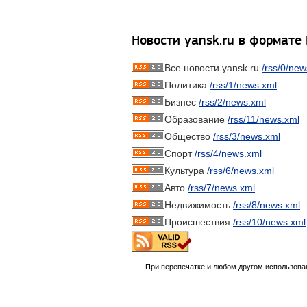
Новости yansk.ru в формате
Все новости yansk.ru
/rss/0/new
Политика
/rss/1/news.xml
Бизнес
/rss/2/news.xml
Образование
/rss/11/news.xml
Общество
/rss/3/news.xml
Спорт
/rss/4/news.xml
Культура
/rss/6/news.xml
Авто
/rss/7/news.xml
Недвижимость
/rss/8/news.xml
Происшествия
/rss/10/news.xml
При перепечатке и любом другом использова