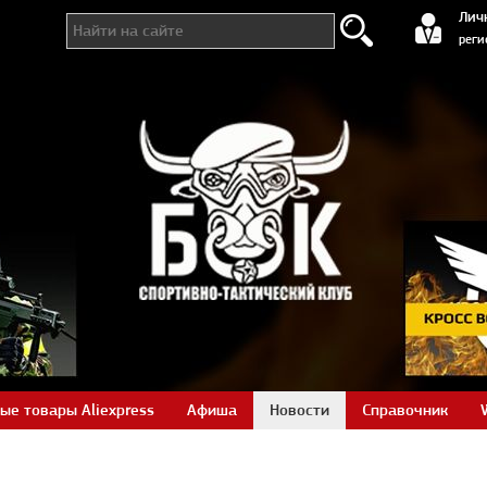
регистра
Лич
реги
ые товары Aliexpress
Афиша
Новости
Справочник