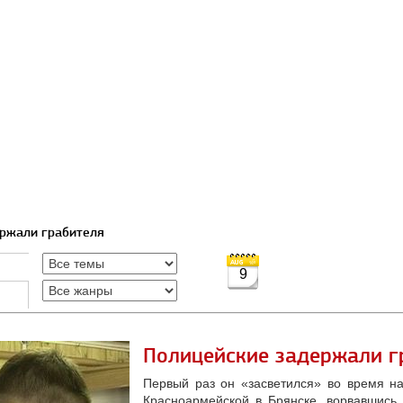
ержали грабителя
9
Полицейские задержали г
Первый раз он «засветился» во время на
Красноармейской в Брянске, ворвавшись