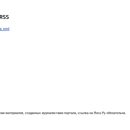
 RSS
s.xml
нии материалов, созданных журналистами портала, ссылка на Янск.Ру обязательна.