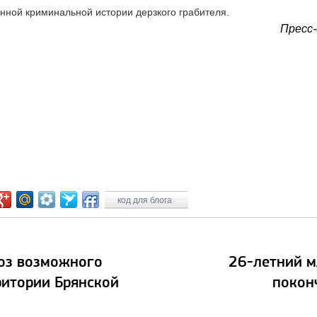
инной криминальной истории дерзкого грабителя.
Пресс-
код для блога
оз возможного
26-летний 
ритории Брянской
покон