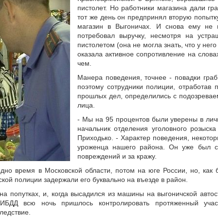
пистолет. Но работники магазина дали гр
тот же день он предпринял вторую попытк
магазин в Выгоничах. И снова ему не 
потребовал выручку, несмотря на устр
пистолетом (она не могла знать, что у него
оказала активное сопротивление на словах
чем.
Манера поведения, точнее - повадки граб
поэтому сотрудники полиции, отработав 
прошлых дел, определились с подозревае
лица.
- Мы на 95 процентов были уверены в лич
начальник отделения уголовного розыск
Приходько. - Характер поведения, некото
уроженца нашего района. Он уже был с
повреждений и за кражу.
дно время в Московской области, потом на юге России, но, как 
ской полиции задержали его буквально на въезде в район.
а попутках, и, когда высадился из машины на выгоничской автост
БДД всю ночь пришлось контролировать протяженный участ
ледствие.