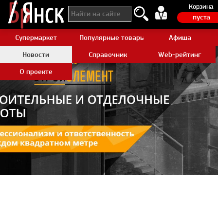
Корзина
пуста
Супермаркет
Популярные товары Aliexpress
Афиша
Новости
Справочник
Web-рейтинг
О проекте