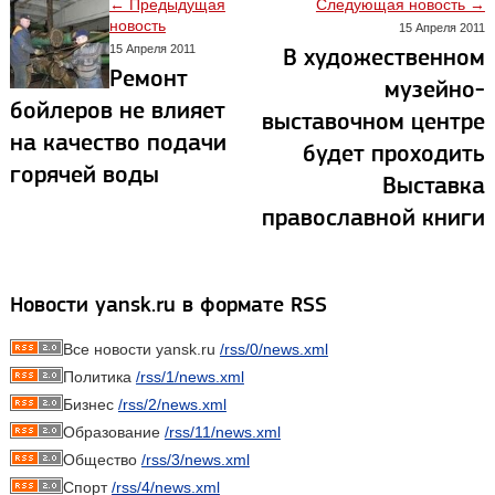
← Предыдущая
Следующая новость →
новость
15 Апреля 2011
15 Апреля 2011
В художественном
Ремонт
музейно-
бойлеров не влияет
выставочном центре
на качество подачи
будет проходить
горячей воды
Выставка
православной книги
Новости yansk.ru в формате RSS
Все новости yansk.ru
/rss/0/news.xml
Политика
/rss/1/news.xml
Бизнес
/rss/2/news.xml
Образование
/rss/11/news.xml
Общество
/rss/3/news.xml
Спорт
/rss/4/news.xml