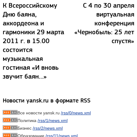
К Всероссийскому
С 4 по 30 апреля
Дню баяна,
виртуальная
аккордеона и
конференция
гармоники 29 марта
«Чернобыль: 25 лет
2011 г. в 15.00
спустя»
состоится
музыкальная
гостиная «И вновь
звучит баян…»
Новости yansk.ru в формате RSS
Все новости yansk.ru
/rss/0/news.xml
Политика
/rss/1/news.xml
Бизнес
/rss/2/news.xml
Образование
/rss/11/news.xml