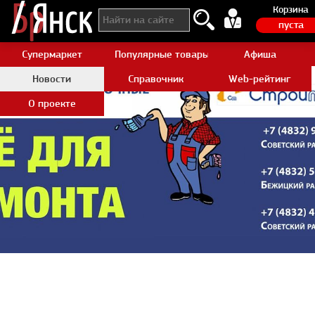
Корзина
пуста
Супермаркет
Популярные товары Aliexpress
Афиша
Новости
Справочник
Web-рейтинг
О проекте