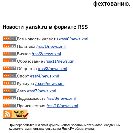
фехтованию.
Новости yansk.ru в формате RSS
Все новости yansk.ru
/rss/0/news.xml
Политика
/rss/1/news.xml
Бизнес
/rss/2/news.xml
Образование
/rss/11/news.xml
Общество
/rss/3/news.xml
Спорт
/rss/4/news.xml
Культура
/rss/6/news.xml
Авто
/rss/7/news.xml
Недвижимость
/rss/8/news.xml
Происшествия
/rss/10/news.xml
При перепечатке и любом другом использовании материалов, созданных
журналистами портала, ссылка на Янск.Ру обязательна.