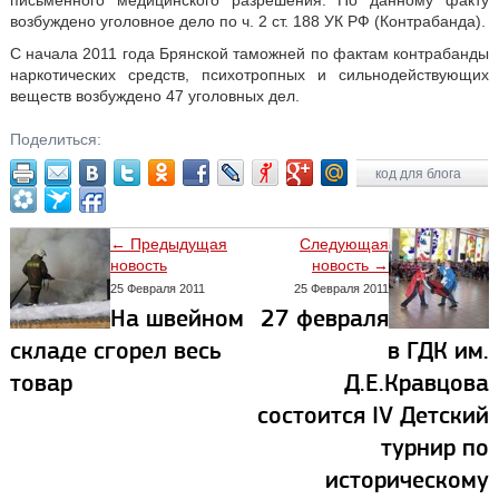
письменного медицинского разрешения. По данному факту
возбуждено уголовное дело по ч. 2 ст. 188 УК РФ (Контрабанда).
С начала 2011 года Брянской таможней по фактам контрабанды
наркотических средств, психотропных и сильнодействующих
веществ возбуждено 47 уголовных дел.
Поделиться:
код для блога
← Предыдущая
Следующая
новость
новость →
25 Февраля 2011
25 Февраля 2011
На швейном
27 февраля
складе сгорел весь
в ГДК им.
товар
Д.Е.Кравцова
состоится IV Детский
турнир по
историческому