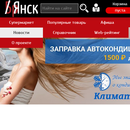
Корзина
пуста
Супермаркет
Популярные товары Aliexpress
Афиша
Новости
Справочник
Web-рейтинг
О проекте