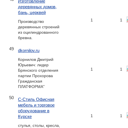
Изготовление
деревянных домов,
бань, церквей
1
1
Производство
деревянных строений
из оцилиндрованного
бревна.
49
dkornilov.ru
Корнилов Дмитрий
Юрьевич: лидер
1
1
Брянского отделения
партии Прохорова
Гражданская
ПЛАТФОРМА"
50
С-Стиль Офисная
мебель и торговое
оборудование в
1
1
Курске
стулья, столы, кресла,