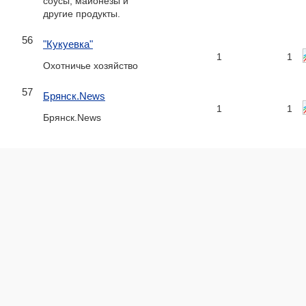
соусы, майонезы и
другие продукты.
56
"Кукуевка"
1
1
Охотничье хозяйство
57
Брянск.News
1
1
Брянск.News