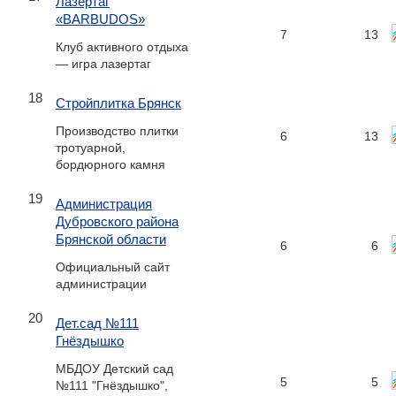
Лазертаг
«BARBUDOS»
7
13
Клуб активного отдыха
— игра лазертаг
18
Стройплитка Брянск
Производство плитки
6
13
тротуарной,
бордюрного камня
19
Администрация
Дубровского района
Брянской области
6
6
Официальный сайт
администрации
20
Дет.сад №111
Гнёздышко
МБДОУ Детский сад
5
5
№111 "Гнёздышко",