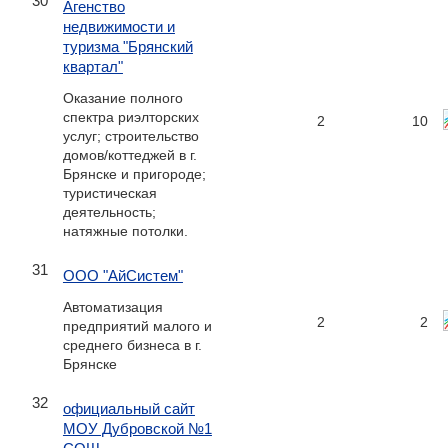
30
Агенство
недвижимости и
туризма "Брянский
квартал"
Оказание полного
спектра риэлторских
2
10
услуг; строительство
домов/коттеджей в г.
Брянске и пригороде;
туристическая
деятельность;
натяжные потолки.
31
ООО "АйСистем"
Автоматизация
2
2
предприятий малого и
среднего бизнеса в г.
Брянске
32
официальный сайт
МОУ Дубровской №1