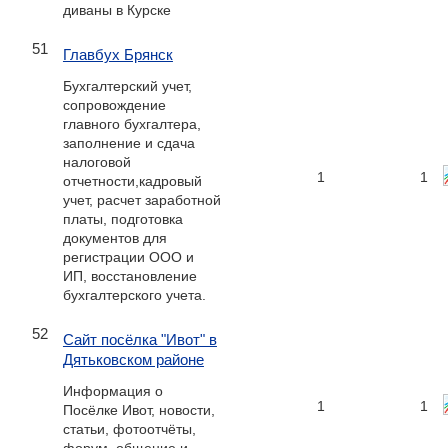
диваны в Курске
51
Главбух Брянск
Бухгалтерский учет,
сопровождение
главного бухгалтера,
заполнение и сдача
налоговой
1
1
отчетности,кадровый
учет, расчет заработной
платы, подготовка
документов для
регистрации ООО и
ИП, восстановление
бухгалтерского учета.
52
Сайт посёлка "Ивот" в
Дятьковском районе
Информация о
1
1
Посёлке Ивот, новости,
статьи, фотоотчёты,