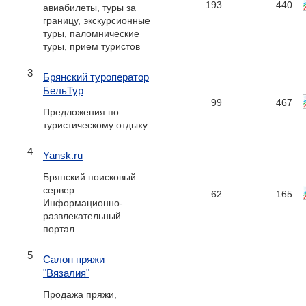
193
440
авиабилеты, туры за
границу, экскурсионные
туры, паломнические
туры, прием туристов
3
Брянский туроператор
БельТур
99
467
Предложения по
туристическому отдыху
4
Yansk.ru
Брянский поисковый
сервер.
62
165
Информационно-
развлекательный
портал
5
Салон пряжи
"Вязалия"
Продажа пряжи,