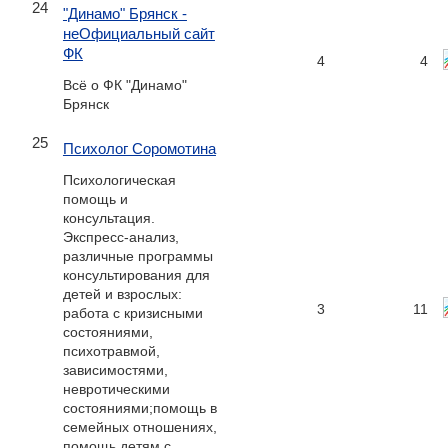
24
"Динамо" Брянск -
неОфициальный сайт
ФК
4
4
Всё о ФК "Динамо"
Брянск
25
Психолог Соромотина
Психологическая
помощь и
консультация.
Экспресс-анализ,
различные программы
консультирования для
детей и взрослых:
3
11
работа с кризисными
состояниями,
психотравмой,
зависимостями,
невротическими
состояниями;помощь в
семейных отношениях,
помощь детям с