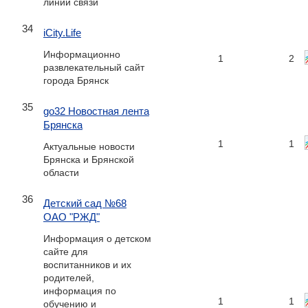
линий связи
34
iCity.Life
Информационно
1
2
развлекательный сайт
города Брянск
35
go32 Новостная лента
Брянска
1
1
Актуальные новости
Брянска и Брянской
области
36
Детский сад №68
ОАО "РЖД"
Информация о детском
сайте для
воспитанников и их
родителей,
информация по
1
1
обучению и