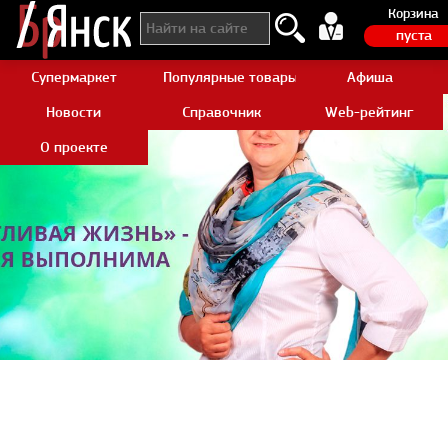
Корзина
пуста
Супермаркет
Популярные товары Aliexpress
Афиша
Новости
Справочник
Web-рейтинг
О проекте