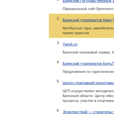
Брянский Государственный 
Официальный сайт Брянского Г
2
Брянский туроператор Квин-
Автобусные туры, авиабилеты,
прием туристов
3
Yansk.ru
Брянский поисковый сервер.
4
Брянский туроператор Бель
Предложения по туристическо
5
Центр спортивной подготовк
ЦСП осуществляет методическ
Брянской области. Центр обес
процесса, участие в спортив
6
Электрострой — строительс