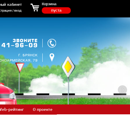
ция / вход
Корзина
ный кабинет
пуста
страция / вход
Web-рейтинг
О проекте