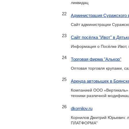
ликвидац
22
Администрация Суражского 
Сайт администрации Суражско
23
Сайт посёлка "Ивот" в Дятьк
Информация о Посёлке Ивот, 
24
Торговая фирма "Алькор"
Оптовая торговля крупами, са
25
Аренда автовышек в Брянске
Компанией ООО «Вертикаль» 
техники различной модификаци
26
dkornilov.ru
Корнилов Дмитрий Юрьевич: л
ПЛАТФОРМА"