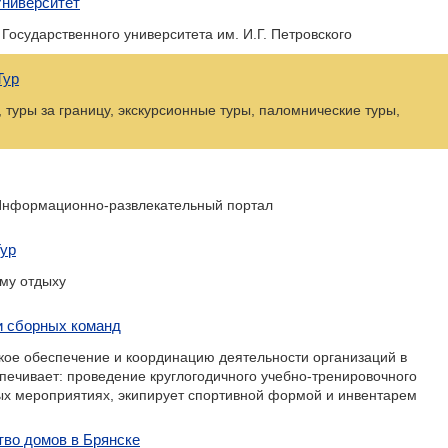
Университет
осударственного университета им. И.Г. Петровского
Тур
 туры за границу, экскурсионные туры, паломнические туры,
 Информационно-развлекательный портал
Тур
му отдыху
и сборных команд
ое обеспечение и координацию деятельности организаций в
печивает: проведение круглогодичного учебно-тренировочного
ных мероприятиях, экипирует спортивной формой и инвентарем
тво домов в Брянске