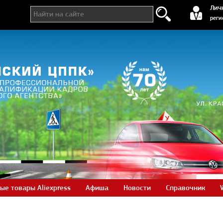
регистра
Лич
реги
ые товары Aliexpress
Афиша
Новости
Справочник