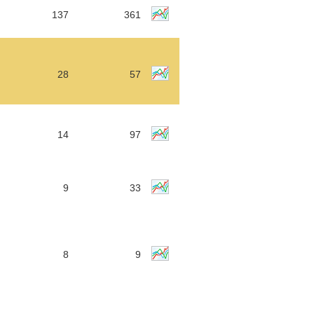
137
361
28
57
14
97
9
33
8
9