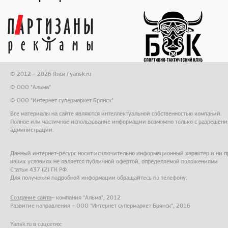
© 2012 – 2026 Янск / yansk.ru
© ООО "Альма"
© ООО "Интернет супермаркет Брянск"
Все материалы на сайте являются интеллектуальной собственностью компаний.
Полное или частичное использование информации возможно только с разрешени
администрации.
Данный интернет-ресурс носит исключительно информационный характер и ни п
каких условиях не является публичной офертой, определяемой положениями
Статьи 437 (2) ГК РФ.
Для получения подробной информации обращайтесь по телефону.
Создание сайта
– компания "Альма", 2012
Развитие направления – ООО "Интернет супермаркет Брянск", 2016
Yansk.ru в соцсетях: