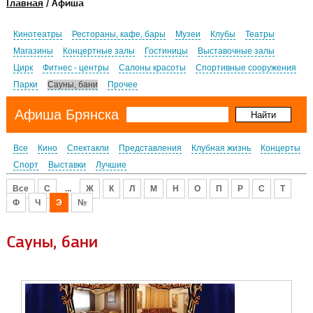
Главная
/ Афиша
Кинотеатры
Рестораны, кафе, бары
Музеи
Клубы
Театры
Магазины
Концертные залы
Гостиницы
Выставочные залы
Цирк
Фитнес - центры
Салоны красоты
Спортивные сооружения
Парки
Сауны, бани
Прочее
Афиша Брянска
Все
Кино
Спектакли
Представления
Клубная жизнь
Концерты
Спорт
Выставки
Лучшие
Все
C
...
Ж
К
Л
М
Н
О
П
Р
С
Т
Ф
Ч
Э
№
Сауны, бани