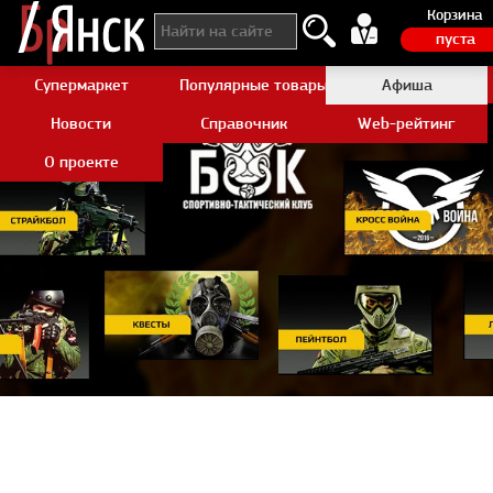
Корзина
пуста
Супермаркет
Популярные товары Aliexpress
Афиша
Новости
Справочник
Web-рейтинг
О проекте