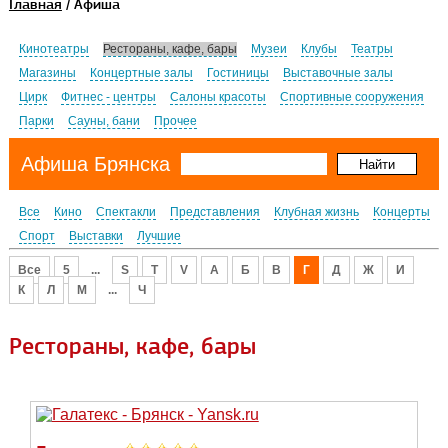
Главная
/ Афиша
Кинотеатры
Рестораны, кафе, бары
Музеи
Клубы
Театры
Магазины
Концертные залы
Гостиницы
Выставочные залы
Цирк
Фитнес - центры
Салоны красоты
Спортивные сооружения
Парки
Сауны, бани
Прочее
Афиша Брянска
Все
Кино
Спектакли
Представления
Клубная жизнь
Концерты
Спорт
Выставки
Лучшие
Все
5
...
S
T
V
А
Б
В
Г
Д
Ж
И
К
Л
М
...
Ч
Рестораны, кафе, бары