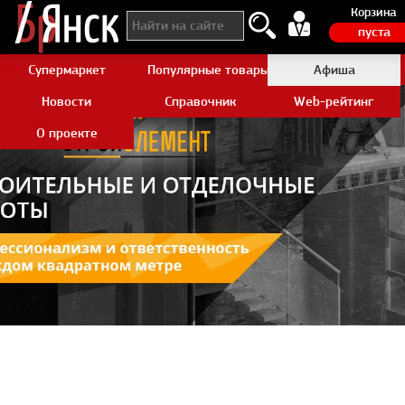
Корзина
пуста
Супермаркет
Популярные товары Aliexpress
Афиша
Новости
Справочник
Web-рейтинг
О проекте