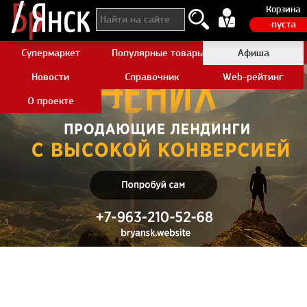
Корзина
пуста
Супермаркет
Популярные товары Aliexpress
Афиша
Новости
Справочник
Web-рейтинг
О проекте