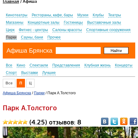
Главная
/ Афиша
Кинотеатры
Рестораны, кафе, бары
Музеи
Клубы
Театры
Магазины
Концертные залы
Гостиницы
Выставочные залы
Цирк
Фитнес - центры
Салоны красоты
Спортивные сооружения
Парки
Сауны, бани
Прочее
Афиша Брянска
Все
Кино
Спектакли
Представления
Клубная жизнь
Концерты
Спорт
Выставки
Лучшие
Все
П
Ц
Афиша Брянска
/
Парки
/ Парк А.Толстого
Парк А.Толстого
(4.25) отзывов: 8