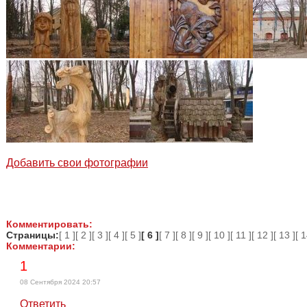
Добавить свои фотографии
Комментировать:
Страницы:
[ 1 ]
[ 2 ]
[ 3 ]
[ 4 ]
[ 5 ]
[ 6 ]
[ 7 ]
[ 8 ]
[ 9 ]
[ 10 ]
[ 11 ]
[ 12 ]
[ 13 ]
[ 1
Комментарии:
1
08 Сентября 2024 20:57
Ответить