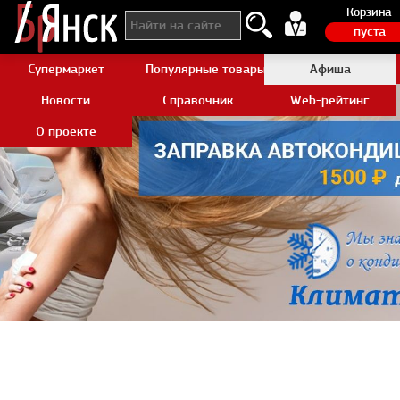
Корзина
пуста
Супермаркет
Популярные товары Aliexpress
Афиша
Новости
Справочник
Web-рейтинг
О проекте