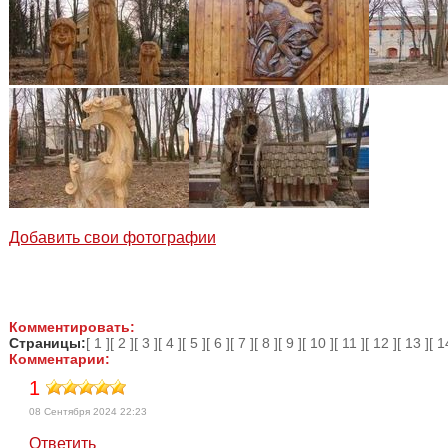
Добавить свои фотографии
Комментировать:
Страницы:
[ 1 ]
[ 2 ]
[ 3 ]
[ 4 ]
[ 5 ]
[ 6 ]
[ 7 ]
[ 8 ]
[ 9 ]
[ 10 ]
[ 11 ]
[ 12 ]
[ 13 ]
[ 1
Комментарии:
1
08 Сентября 2024 22:23
Ответить