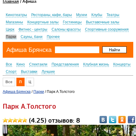
Главная
/ Афиша
Кинотеатры
Рестораны, кафе, бары
Музеи
Клубы
Театры
Магазины
Концертные залы
Гостиницы
Выставочные залы
Цирк
Фитнес - центры
Салоны красоты
Спортивные сооружения
Парки
Сауны, бани
Прочее
Афиша Брянска
Все
Кино
Спектакли
Представления
Клубная жизнь
Концерты
Спорт
Выставки
Лучшие
Все
П
Ц
Афиша Брянска
/
Парки
/ Парк А.Толстого
Парк А.Толстого
(4.25) отзывов: 8