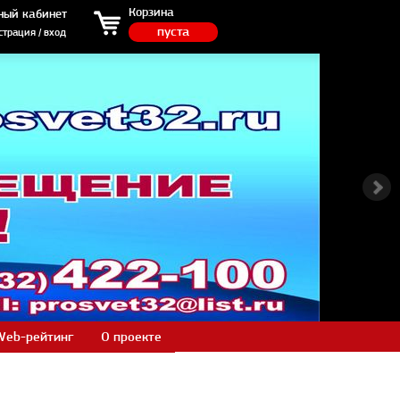
ция / вход
Корзина
ный кабинет
пуста
страция / вход
Web-рейтинг
О проекте