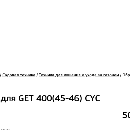
/
Садовая техника
/
Техника для кошения и ухода за газоном
/ Обр
 для GET 400(45-46) СYC
5