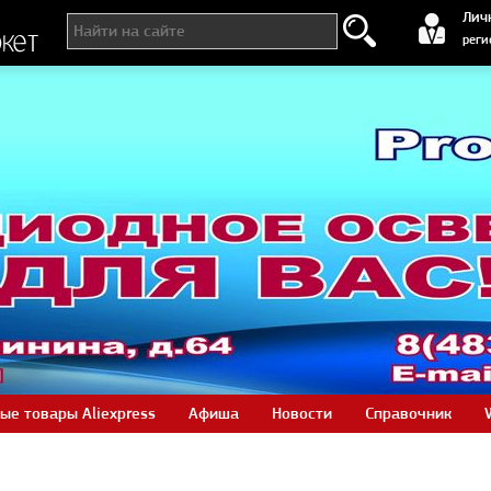
регистра
Лич
реги
ые товары Aliexpress
Афиша
Новости
Справочник