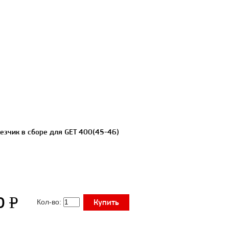
езчик в сборе для GET 400(45-46)
УБ.
0
P
Купить
Кол-во: