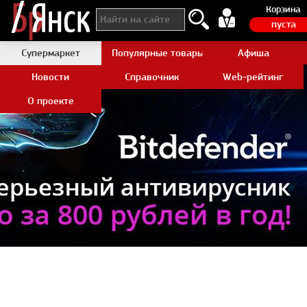
Корзина
пуста
Супермаркет
Популярные товары Aliexpress
Афиша
Новости
Справочник
Web-рейтинг
О проекте