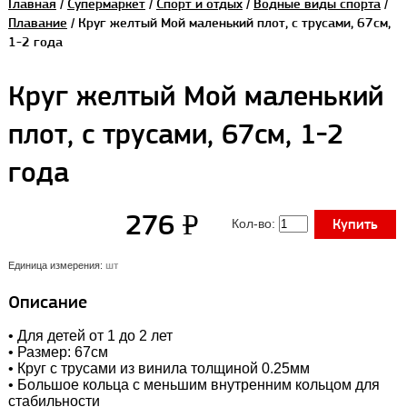
Главная
/
Супермаркет
/
Спорт и отдых
/
Водные виды спорта
/
Плавание
/ Круг желтый Мой маленький плот, с трусами, 67см,
1-2 года
Круг желтый Мой маленький
плот, с трусами, 67см, 1-2
года
УБ.
276
P
Купить
Кол-во:
Единица измерения:
шт
Описание
• Для детей от 1 до 2 лет
• Размер: 67см
• Круг с трусами из винила толщиной 0.25мм
• Большое кольца с меньшим внутренним кольцом для
стабильности