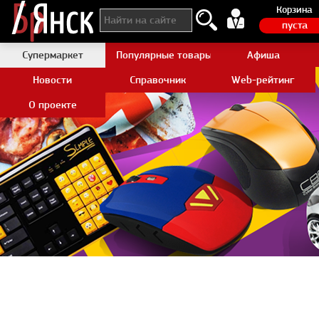
Корзина
пуста
Супермаркет
Популярные товары Aliexpress
Афиша
Новости
Справочник
Web-рейтинг
О проекте