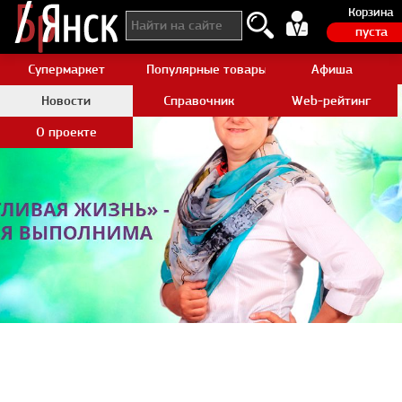
Корзина
пуста
Супермаркет
Популярные товары Aliexpress
Афиша
Новости
Справочник
Web-рейтинг
О проекте