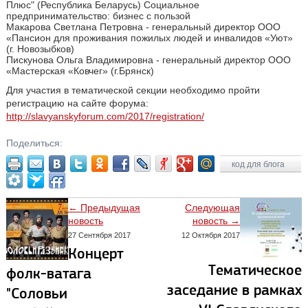
Плюс" (Республика Беларусь) Социальное
предпринимательство: бизнес с пользой
Макарова Светлана Петровна - генеральный директор ООО
«Пансион для проживания пожилых людей и инвалидов «Уют»
(г. Новозыбков)
Пискунова Ольга Владимировна - генеральный директор ООО
«Мастерская «Ковчег» (г.Брянск)
Для участия в тематической секции необходимо пройти
регистрацию на сайте форума:
http://slavyanskyforum.com/2017/registration/
Поделиться:
код для блога
← Предыдущая
Следующая
новость
новость →
27 Сентября 2017
12 Октября 2017
Концерт
Тематическое
фолк-ватага
заседание в рамках
"Соловьи