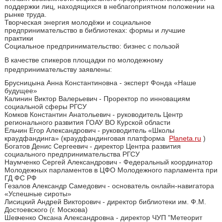
поддержки лиц, находящихся в неблагоприятном положении на
рынке труда.
Творческая энергия молодёжи и социальное
предпринимательство в библиотеках: формы и лучшие
практики
Социальное предпринимательство: бизнес с пользой
В качестве спикеров площадки по молодежному
предпринимательству заявлены:
Брусницына Анна Константиновна - эксперт Фонда «Наше
будущее»
Калинин Виктор Валерьевич - Проректор по инновациям
социальной сферы РГСУ
Комков Константин Анатольевич - руководитель Центр
регионального развития ГОАУ ВО Курской области
Ельчин Егор Александрович - руководитель «Школы
краудфандинга» (краудфандинговая платформа
Planeta.ru
)
Богатов Денис Сергеевич - директор Центра развития
социального предпринимательства РГСУ
Наумченко Сергей Александрович - Федеральный координатор
Молодежных парламентов в ЦФО Молодежного парламента при
ГД ФС РФ
Гезалов Александр Самедович - основатель онлайн-навигатора
«Успешные сироты»
Лисицкий Андрей Викторович - директор библиотеки им. Ф.М.
Достоевского (г. Москова)
Шевченко Оксана Александровна - директор ЧУП "Метеорит