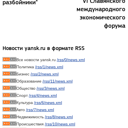
VI Славянского
разбойники"
международного
экономического
форума
Новости yansk.ru в формате RSS
Все новости yansk.ru
/rss/0/news.xml
Политика
/rss/1/news.xml
Бизнес
/rss/2/news.xml
Образование
/rss/11/news.xml
Общество
/rss/3/news.xml
Спорт
/rss/4/news.xml
Культура
/rss/6/news.xml
Авто
/rss/7/news.xml
Недвижимость
/rss/8/news.xml
Происшествия
/rss/10/news.xml