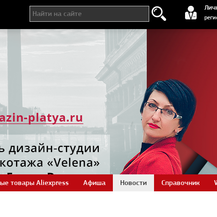
регистра
Лич
реги
ые товары Aliexpress
Афиша
Новости
Справочник