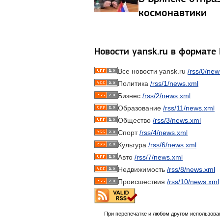
космонавтики
Новости yansk.ru в формате
Все новости yansk.ru
/rss/0/new
Политика
/rss/1/news.xml
Бизнес
/rss/2/news.xml
Образование
/rss/11/news.xml
Общество
/rss/3/news.xml
Спорт
/rss/4/news.xml
Культура
/rss/6/news.xml
Авто
/rss/7/news.xml
Недвижимость
/rss/8/news.xml
Происшествия
/rss/10/news.xml
При перепечатке и любом другом использова