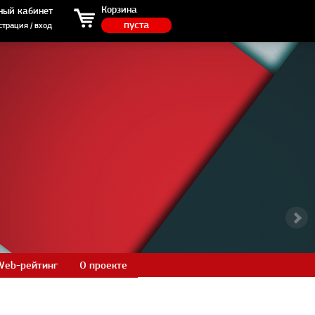
ция / вход
Корзина
ный кабинет
пуста
страция / вход
Web-рейтинг
О проекте