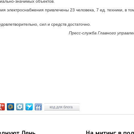
иально-значимых объектов.
я электроснабжения привлечены 23 человека, 7 ед. техники, в том
овлетворительно, сил и средств достаточно.
Пресс-служба Главного управл
код для блога
зднуют День
На митинг в по