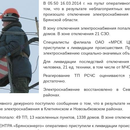
В 05:50 16.03.2014 г. на пульт оперативн
том, что в результате неблагоприятных м
произошло отключение электроснабжения
Брянской области.
В зону отключения электроснабжения попало
домов. В зоне отключения 21 СЗО.
Специалисты филиала ОАО «МРСК ЦЕН
приступили к ликвидации происшествия. П
электроснабжению социально-значимых объ
Для ликвидации последствий отключения
человека, 21 ед. техники, в том числе от МЧС
Реагирование ТП РСЧС оцениваются уд
достаточно.
Электроснабжение восстановлено в Сев
районах.
ативного дежурного поступило сообщение о том, что в результате
ие электроснабжения в Клетнянском и Новозыбковском районах.
попало: 49 ТП, 13 населенных пунктов, 1338 домов. В зоне отключ
ТРА «Брянскэнерго» оперативно приступили к ликвидации проис