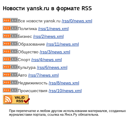
Новости yansk.ru в формате RSS
Все новости yansk.ru
/rss/0/news.xml
Политика
/rss/1/news.xml
Бизнес
/rss/2/news.xml
Образование
/rss/11/news.xml
Общество
/rss/3/news.xml
Спорт
/rss/4/news.xml
Культура
/rss/6/news.xml
Авто
/rss/7/news.xml
Недвижимость
/rss/8/news.xml
Происшествия
/rss/10/news.xml
При перепечатке и любом другом использовании материалов, созданных
журналистами портала, ссылка на Янск.Ру обязательна.