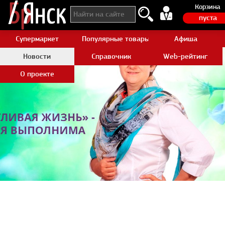
Корзина
пуста
Супермаркет
Популярные товары Aliexpress
Афиша
Новости
Справочник
Web-рейтинг
О проекте