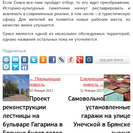
Если Севск все-таки пройдет отбор, то его ждет преображение.
Историко-культурные памятники начнут реставрировать и
вовлекать в современные реалии, в том числе – в туристическую
сферу. Для жителей же появятся новые рабочие места, их
качество жизни улучшится.
Севск является одной из нескольких обследуемых территорий,
однако названия остальных пока не уточняются.
Поделиться:
код для блога
← Предыдущая
Следующая
новость
новость →
10 Января 2017
11 Января 2017
Проект
Самовольно
реконструкции
установленные
лестницы на
гаражи на улице
бульваре Гагарина в
Унечской в Брянске
Брянске будет готов
снесут