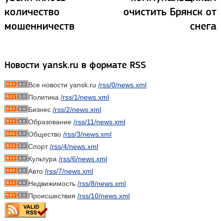
количество
очистить Брянск от
мошенничеств
снега
Новости yansk.ru в формате RSS
Все новости yansk.ru
/rss/0/news.xml
Политика
/rss/1/news.xml
Бизнес
/rss/2/news.xml
Образование
/rss/11/news.xml
Общество
/rss/3/news.xml
Спорт
/rss/4/news.xml
Культура
/rss/6/news.xml
Авто
/rss/7/news.xml
Недвижимость
/rss/8/news.xml
Происшествия
/rss/10/news.xml