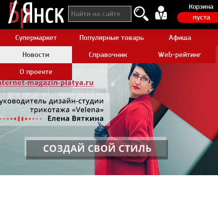
Корзина
пуста
Супермаркет
Популярные товары Aliexpress
Афиша
Новости
Справочник
Web-рейтинг
О проекте