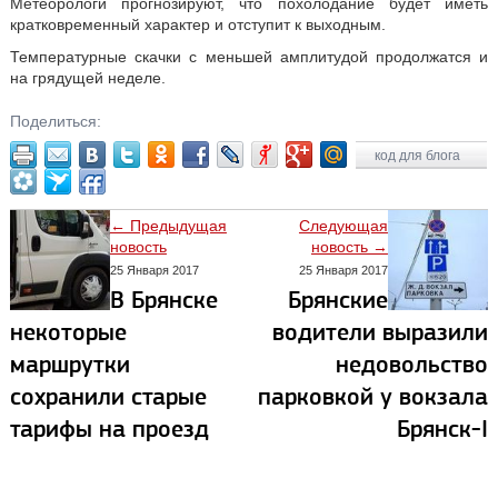
Метеорологи прогнозируют, что похолодание будет иметь
кратковременный характер и отступит к выходным.
Температурные скачки с меньшей амплитудой продолжатся и
на грядущей неделе.
Поделиться:
код для блога
← Предыдущая
Следующая
новость
новость →
25 Января 2017
25 Января 2017
В Брянске
Брянские
некоторые
водители выразили
маршрутки
недовольство
сохранили старые
парковкой у вокзала
тарифы на проезд
Брянск-I