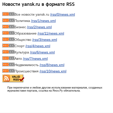
Новости yansk.ru в формате RSS
Все новости yansk.ru
/rss/0/news.xml
Политика
/rss/1/news.xml
Бизнес
/rss/2/news.xml
Образование
/rss/11/news.xml
Общество
/rss/3/news.xml
Спорт
/rss/4/news.xml
Культура
/rss/6/news.xml
Авто
/rss/7/news.xml
Недвижимость
/rss/8/news.xml
Происшествия
/rss/10/news.xml
При перепечатке и любом другом использовании материалов, созданных
журналистами портала, ссылка на Янск.Ру обязательна.