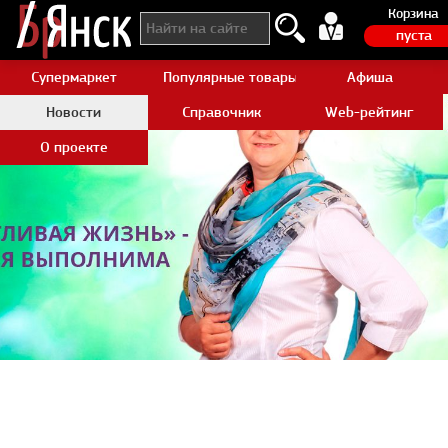
Корзина
пуста
Супермаркет
Популярные товары Aliexpress
Афиша
Новости
Справочник
Web-рейтинг
О проекте