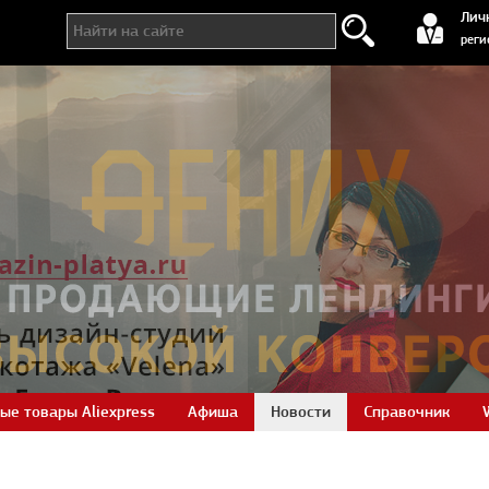
регистра
Лич
реги
ые товары Aliexpress
Афиша
Новости
Справочник