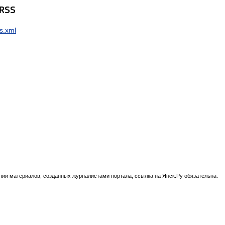
 RSS
s.xml
нии материалов, созданных журналистами портала, ссылка на Янск.Ру обязательна.