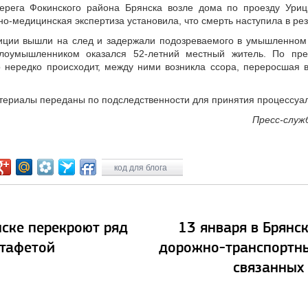
рега Фокинского района Брянска возле дома по проезду Уриц
но-медицинская экспертиза установила, что смерть наступила в ре
лиции вышли на след и задержали подозреваемого в умышленном
Злоумышленником оказался 52-летний местный житель. По пр
о нередко происходит, между ними возникла ссора, переросшая в
ериалы переданы по подследственности для принятия процессуа
Пресс-служ
код для блога
нске перекроют ряд
13 января в Брянс
стафетой
дорожно-транспортны
связанных