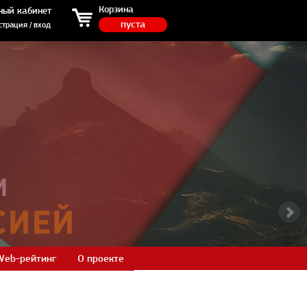
ция / вход
Корзина
ный кабинет
пуста
страция / вход
Web-рейтинг
О проекте