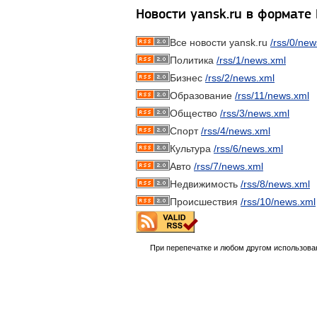
Новости yansk.ru в формате
Все новости yansk.ru
/rss/0/new
Политика
/rss/1/news.xml
Бизнес
/rss/2/news.xml
Образование
/rss/11/news.xml
Общество
/rss/3/news.xml
Спорт
/rss/4/news.xml
Культура
/rss/6/news.xml
Авто
/rss/7/news.xml
Недвижимость
/rss/8/news.xml
Происшествия
/rss/10/news.xml
При перепечатке и любом другом использова