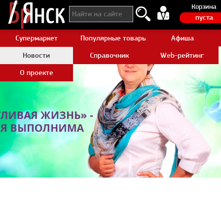
Корзина
пуста
Супермаркет
Популярные товары Aliexpress
Афиша
Новости
Справочник
Web-рейтинг
О проекте