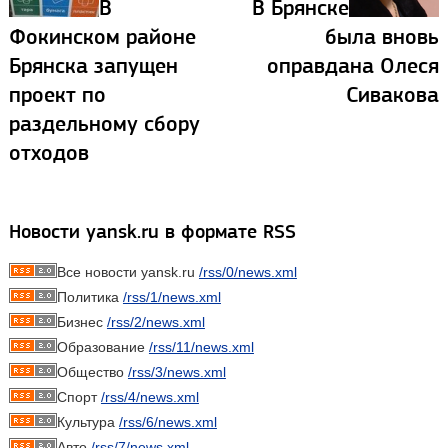
В
В Брянске
Фокинском районе
была вновь
Брянска запущен
оправдана Олеся
проект по
Сивакова
раздельному сбору
отходов
Новости yansk.ru в формате RSS
Все новости yansk.ru
/rss/0/news.xml
Политика
/rss/1/news.xml
Бизнес
/rss/2/news.xml
Образование
/rss/11/news.xml
Общество
/rss/3/news.xml
Спорт
/rss/4/news.xml
Культура
/rss/6/news.xml
Авто
/rss/7/news.xml