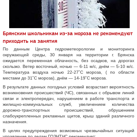
Брянским школьникам из-за мороза не рекомендуют
приходить на занятия
По данным Центра гидрометеорологии и мониторинга
окружающей среды, 30 января на территории г. Брянска
ожидается переменная облачность, без осадков, на дорогах
скользко. Ветер восточный, ночью — 6-11 м/с, днём — 5-10 м/с.
Температура воздуха ночью 22-27˚C мороза, ( по области
местами до 31˚C мороза), днём — 14-19˚C мороза.
В результате данных погодных условий возрастает вероятность
возникновения происшествий (ЧС), связанных с обрывом линий
связи и электропередач, нарушением в работе транспорта и
жилищно-коммунальных служб, увеличением количества
дорожно-транспортных происшествий, обрушением
слабоукрепленных рекламных щитов, крыш зданий различного
назначения.
В целях предупреждения возможных чрезвычайных ситуаций
управление по делам ГОЗНТЧС рекомендует: