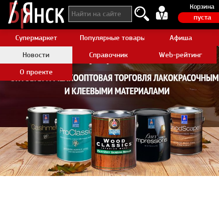
Корзина
пуста
Супермаркет
Популярные товары Aliexpress
Афиша
Новости
Справочник
Web-рейтинг
О проекте