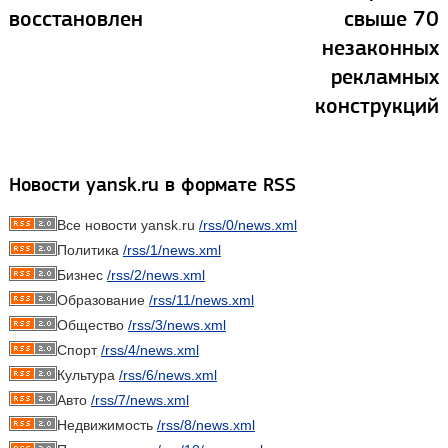
восстановлен
свыше 70
незаконных
рекламных
конструкций
Новости yansk.ru в формате RSS
Все новости yansk.ru
/rss/0/news.xml
Политика
/rss/1/news.xml
Бизнес
/rss/2/news.xml
Образование
/rss/11/news.xml
Общество
/rss/3/news.xml
Спорт
/rss/4/news.xml
Культура
/rss/6/news.xml
Авто
/rss/7/news.xml
Недвижимость
/rss/8/news.xml