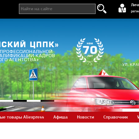
регистра
Лич
реги
ые товары Aliexpress
Афиша
Новости
Справочник