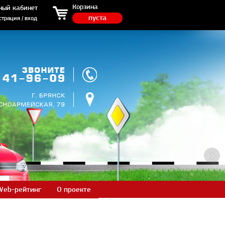
ция / вход
Корзина
ный кабинет
пуста
страция / вход
Web-рейтинг
О проекте