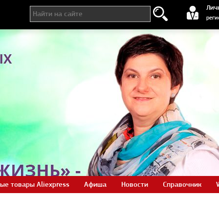
регистра
Лич
реги
ые товары Aliexpress
Афиша
Новости
Справочник