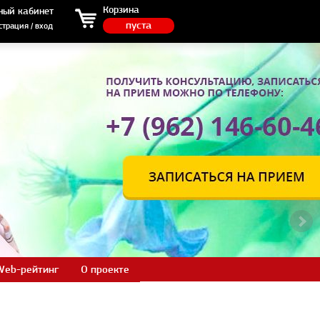
ция / вход
Корзина
ный кабинет
пуста
страция / вход
Web-рейтинг
О проекте