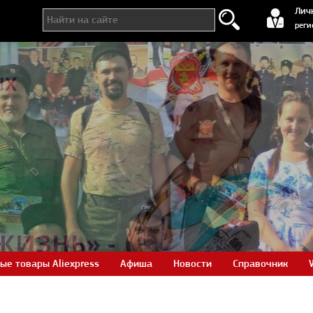
регистра
Лич
реги
ые товары Aliexpress
Афиша
Новости
Справочник