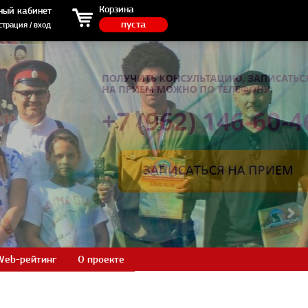
ция / вход
Корзина
ный кабинет
пуста
страция / вход
Web-рейтинг
О проекте