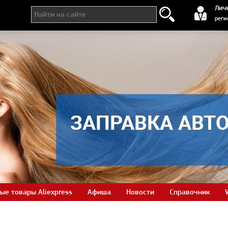
регистра
Лич
реги
ые товары Aliexpress
Афиша
Новости
Справочник