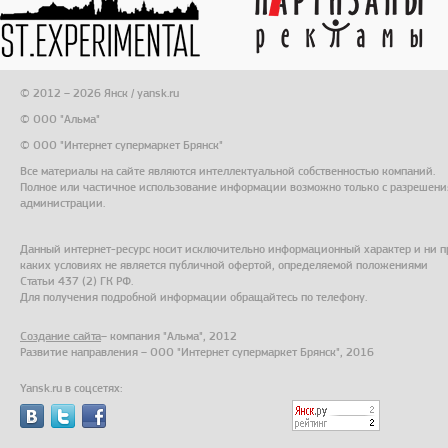
© 2012 – 2026 Янск / yansk.ru
© ООО "Альма"
© ООО "Интернет супермаркет Брянск"
Все материалы на сайте являются интеллектуальной собственностью компаний.
Полное или частичное использование информации возможно только с разрешени
администрации.
Данный интернет-ресурс носит исключительно информационный характер и ни п
каких условиях не является публичной офертой, определяемой положениями
Статьи 437 (2) ГК РФ.
Для получения подробной информации обращайтесь по телефону.
Создание сайта
– компания "Альма", 2012
Развитие направления – ООО "Интернет супермаркет Брянск", 2016
Yansk.ru в соцсетях: