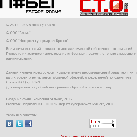
© 2012 – 2026 Янск / yansk.ru
© ООО "Альма"
© ООО "Интернет супермаркет Брянск"
Все материалы на сайте являются интеллектуальной собственностью компаний.
Полное или частичное использование информации возможно только с разрешени
администрации.
Данный интернет-ресурс носит исключительно информационный характер и ни п
каких условиях не является публичной офертой, определяемой положениями
Статьи 437 (2) ГК РФ.
Для получения подробной информации обращайтесь по телефону.
Создание сайта
– компания "Альма", 2012
Развитие направления – ООО "Интернет супермаркет Брянск", 2016
Yansk.ru в соцсетях: