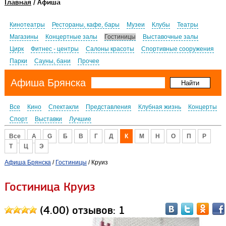
Главная
/ Афиша
Кинотеатры
Рестораны, кафе, бары
Музеи
Клубы
Театры
Магазины
Концертные залы
Гостиницы
Выставочные залы
Цирк
Фитнес - центры
Салоны красоты
Спортивные сооружения
Парки
Сауны, бани
Прочее
Афиша Брянска
Все
Кино
Спектакли
Представления
Клубная жизнь
Концерты
Спорт
Выставки
Лучшие
Все
A
G
Б
В
Г
Д
К
М
Н
О
П
Р
Т
Ц
Э
Афиша Брянска
/
Гостиницы
/ Круиз
Гостиница Круиз
(4.00) отзывов: 1