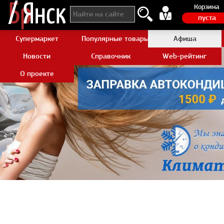
Корзина
пуста
Супермаркет
Популярные товары Aliexpress
Афиша
Новости
Справочник
Web-рейтинг
О проекте