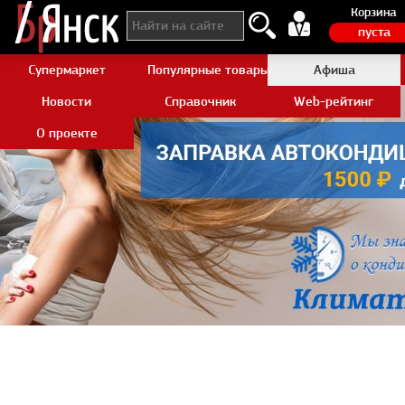
Корзина
пуста
Супермаркет
Популярные товары Aliexpress
Афиша
Новости
Справочник
Web-рейтинг
О проекте