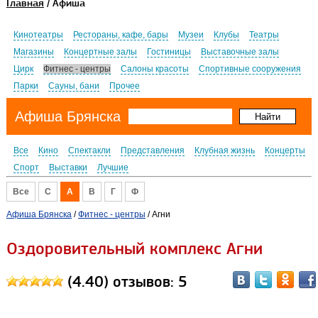
Главная
/ Афиша
Кинотеатры
Рестораны, кафе, бары
Музеи
Клубы
Театры
Магазины
Концертные залы
Гостиницы
Выставочные залы
Цирк
Фитнес - центры
Салоны красоты
Спортивные сооружения
Парки
Сауны, бани
Прочее
Афиша Брянска
Все
Кино
Спектакли
Представления
Клубная жизнь
Концерты
Спорт
Выставки
Лучшие
Все
C
А
В
Г
Ф
Афиша Брянска
/
Фитнес - центры
/ Агни
Оздоровительный комплекс Агни
(4.40) отзывов: 5