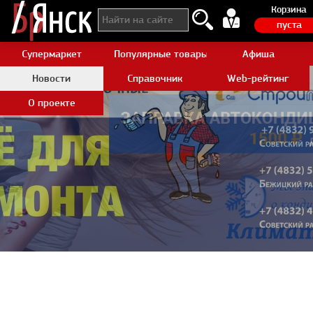
Корзина
пуста
Супермаркет
Популярные товары Aliexpress
Афиша
Новости
Справочник
Web-рейтинг
О проекте