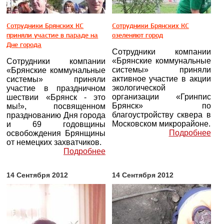
Сотрудники Брянских КС
Сотрудники Брянских КС
приняли участие в параде на
озеленяют город
Дне города
Сотрудники компании
«Брянские коммунальные
Сотрудники компании
системы» приняли
«Брянские коммунальные
активное участие в акции
системы» приняли
экологической
участие в праздничном
организации «Гринпис
шествии «Брянск - это
Брянск» по
мы!», посвященном
благоустройству сквера в
празднованию Дня города
Московском микрорайоне.
и 69 годовщины
Подробнее
освобождения Брянщины
от немецких захватчиков.
Подробнее
14 Сентября 2012
14 Сентября 2012