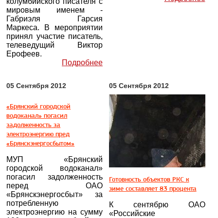
колумбийского писателя с
мировым именем -
Габриэля Гарсия
Маркеса. В мероприятии
принял участие писатель,
телеведущий Виктор
Ерофеев.
Подробнее
05 Сентября 2012
05 Сентября 2012
«Брянский городской
водоканал» погасил
задолженность за
электроэнергию пред
«Брянскэнергосбытом»
МУП «Брянский
городской водоканал»
погасил задолженность
Готовность объектов РКС к
перед ОАО
зиме составляет 83 процента
«Брянскэнергосбыт» за
потребленную
К сентябрю ОАО
электроэнергию на сумму
«Российские