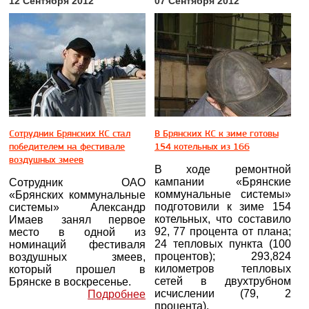
12 Сентября 2012
07 Сентября 2012
Сотрудник Брянских КС стал
В Брянских КС к зиме готовы
победителем на фестивале
154 котельных из 166
воздушных змеев
В ходе ремонтной
кампании «Брянские
Сотрудник ОАО
коммунальные системы»
«Брянских коммунальные
подготовили к зиме 154
системы» Александр
котельных, что составило
Имаев занял первое
92, 77 процента от плана;
место в одной из
24 тепловых пункта (100
номинаций фестиваля
процентов); 293,824
воздушных змеев,
километров тепловых
который прошел в
сетей в двухтрубном
Брянске в воскресенье.
исчислении (79, 2
Подробнее
процента).