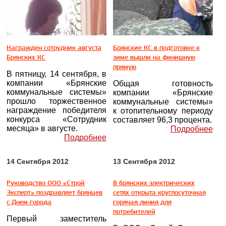
Награжден сотрудник августа
Брянские КС в подготовке к
Брянских КС
зиме вышли на финишную
прямую
В пятницу, 14 сентября, в
компании «Брянские
Общая готовность
коммунальные системы»
компании «Брянские
прошло торжественное
коммунальные системы»
награждение победителя
к отопительному периоду
конкурса «Сотрудник
составляет 96,3 процента.
месяца» в августе.
Подробнее
Подробнее
14 Сентября 2012
13 Сентября 2012
Руководство ООО «Строй
В брянских электрических
Эксперт» поздравляет брянцев
сетях открыта круглосуточная
с Днем города
горячая линия для
потребителей
Первый заместитель