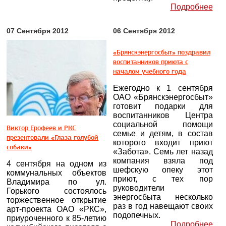
Подробнее
07 Сентября 2012
06 Сентября 2012
«Брянскэнергосбыт» поздравил
воспитанников приюта с
началом учебного года
Ежегодно к 1 сентября
ОАО «Брянскэнергосбыт»
готовит подарки для
воспитанников Центра
социальной помощи
Виктор Ерофеев и РКС
семье и детям, в состав
презентовали «Глаза голубой
которого входит приют
собаки»
«Забота». Семь лет назад
компания взяла под
4 сентября на одном из
шефскую опеку этот
коммунальных объектов
приют, с тех пор
Владимира по ул.
руководители
Горького состоялось
энергосбыта несколько
торжественное открытие
раз в год навещают своих
арт-проекта ОАО «РКС»,
подопечных.
приуроченного к 85-летию
Подробнее