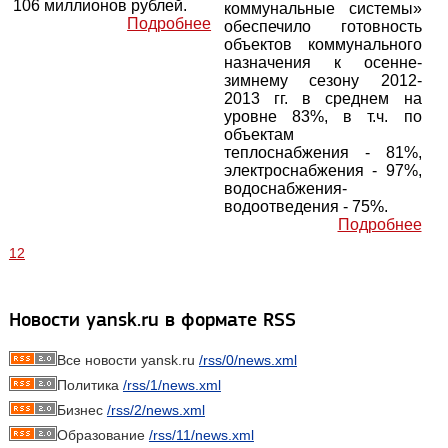
106 миллионов рублей.
коммунальные системы»
Подробнее
обеспечило готовность
объектов коммунального
назначения к осенне-
зимнему сезону 2012-
2013 гг. в среднем на
уровне 83%, в т.ч. по
объектам
теплоснабжения - 81%,
электроснабжения - 97%,
водоснабжения-
водоотведения - 75%.
Подробнее
1
2
Новости yansk.ru в формате RSS
Все новости yansk.ru
/rss/0/news.xml
Политика
/rss/1/news.xml
Бизнес
/rss/2/news.xml
Образование
/rss/11/news.xml