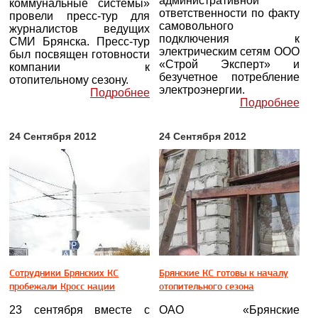
административной
коммунальные системы»
ответственности по факту
провели пресс-тур для
самовольного
журналистов ведущих
подключения к
СМИ Брянска. Пресс-тур
электрическим сетям ООО
был посвящен готовности
«Строй Эксперт» и
компании к
безучетное потребление
отопительному сезону.
электроэнергии.
Подробнее
Подробнее
24 Сентября 2012
24 Сентября 2012
Сотрудники Брянских КС
Брянские КС готовы к началу
пробежали Кросс нации
отопительного сезона
23 сентября вместе с
ОАО «Брянские