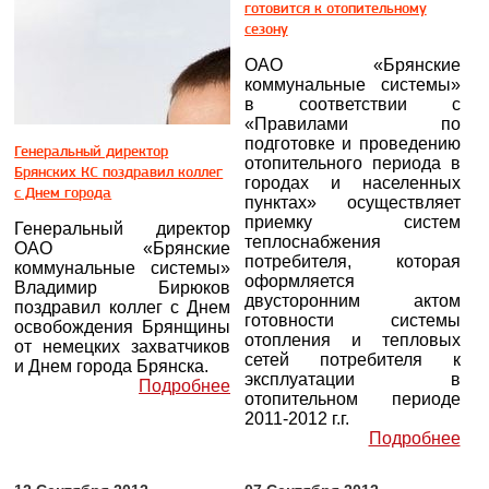
готовится к отопительному
сезону
ОАО «Брянские
коммунальные системы»
в соответствии с
«Правилами по
подготовке и проведению
Генеральный директор
отопительного периода в
Брянских КС поздравил коллег
городах и населенных
с Днем города
пунктах» осуществляет
приемку систем
Генеральный директор
теплоснабжения
ОАО «Брянские
потребителя, которая
коммунальные системы»
оформляется
Владимир Бирюков
двусторонним актом
поздравил коллег с Днем
готовности системы
освобождения Брянщины
отопления и тепловых
от немецких захватчиков
сетей потребителя к
и Днем города Брянска.
эксплуатации в
Подробнее
отопительном периоде
2011-2012 г.г.
Подробнее