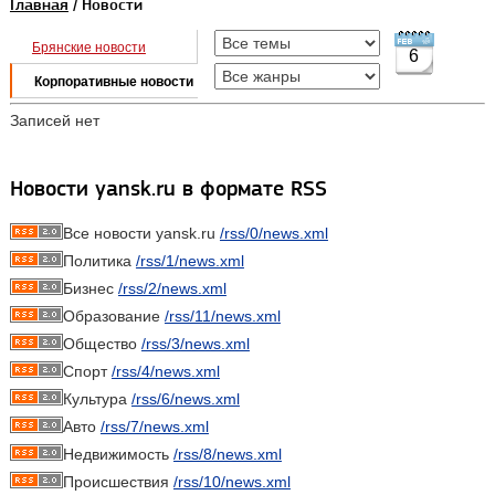
Главная
/ Новости
Брянские новости
6
Корпоративные новости
Записей нет
Новости yansk.ru в формате RSS
Все новости yansk.ru
/rss/0/news.xml
Политика
/rss/1/news.xml
Бизнес
/rss/2/news.xml
Образование
/rss/11/news.xml
Общество
/rss/3/news.xml
Спорт
/rss/4/news.xml
Культура
/rss/6/news.xml
Авто
/rss/7/news.xml
Недвижимость
/rss/8/news.xml
Происшествия
/rss/10/news.xml