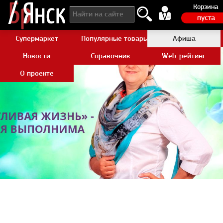
Корзина
пуста
Супермаркет
Популярные товары Aliexpress
Афиша
Новости
Справочник
Web-рейтинг
О проекте