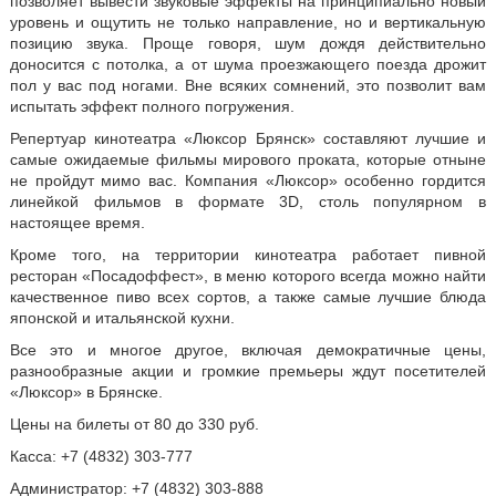
позволяет вывести звуковые эффекты на принципиально новый
уровень и ощутить не только направление, но и вертикальную
позицию звука. Проще говоря, шум дождя действительно
доносится с потолка, а от шума проезжающего поезда дрожит
пол у вас под ногами. Вне всяких сомнений, это позволит вам
испытать эффект полного погружения.
Репертуар кинотеатра «Люксор Брянск» составляют лучшие и
самые ожидаемые фильмы мирового проката, которые отныне
не пройдут мимо вас. Компания «Люксор» особенно гордится
линейкой фильмов в формате 3D, столь популярном в
настоящее время.
Кроме того, на территории кинотеатра работает пивной
ресторан «Посадоффест», в меню которого всегда можно найти
качественное пиво всех сортов, а также самые лучшие блюда
японской и итальянской кухни.
Все это и многое другое, включая демократичные цены,
разнообразные акции и громкие премьеры ждут посетителей
«Люксор» в Брянске.
Цены на билеты от 80 до 330 руб.
Касса: +7 (4832) 303-777
Администратор: +7 (4832) 303-888