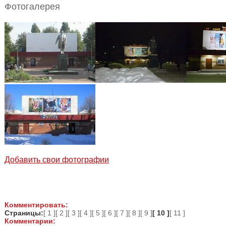
Фотогалерея
Добавить свои фотографии
Комментировать:
Страницы:
[ 1 ]
[ 2 ]
[ 3 ]
[ 4 ]
[ 5 ]
[ 6 ]
[ 7 ]
[ 8 ]
[ 9 ]
[ 10 ]
[ 11 ]
Комментарии: