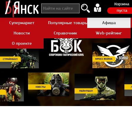
Корзина
пуста
Супермаркет
Популярные товары Aliexpress
Афиша
Новости
Справочник
Web-рейтинг
О проекте