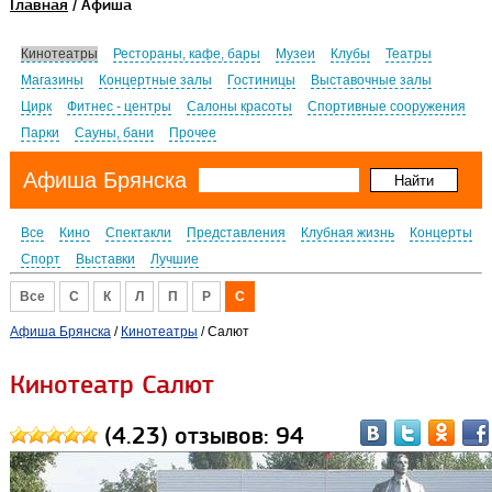
Главная
/ Афиша
Кинотеатры
Рестораны, кафе, бары
Музеи
Клубы
Театры
Магазины
Концертные залы
Гостиницы
Выставочные залы
Цирк
Фитнес - центры
Салоны красоты
Спортивные сооружения
Парки
Сауны, бани
Прочее
Афиша Брянска
Все
Кино
Спектакли
Представления
Клубная жизнь
Концерты
Спорт
Выставки
Лучшие
Все
C
К
Л
П
Р
С
Афиша Брянска
/
Кинотеатры
/ Салют
Кинотеатр Салют
(4.23) отзывов: 94